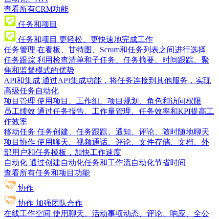
查看所有CRM功能
任务和项目
任务和项目
更轻松、更快速地完成工作
任务管理
在看板、甘特图、Scrum和任务列表之间进行选择
任务跟踪
利用检查清单和子任务、任务摘要、时间跟踪、聚
焦和监督模式的优势
API和集成
通过API集成功能，将任务连接到其他服务，实现
高级任务自动化
项目管理
使用项目、工作组、项目规划、角色和访问权限
员工绩效
通过任务报告、工作量管理、任务效率和KPI提高工
作效率
移动任务
任务创建、任务跟踪、通知、评论、随时随地聊天
项目协作
使用聊天、视频通话、评论、文件存储、文档、外
部用户和任务模板，加快工作速度
自动化
通过创建自动化任务和工作流自动化节省时间
查看所有任务和项目功能
协作
协作
加强团队合作
在线工作空间
使用聊天、活动事项动态、评论、响应、全公