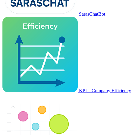
SarasChatBot
KPI – Company Efficiency