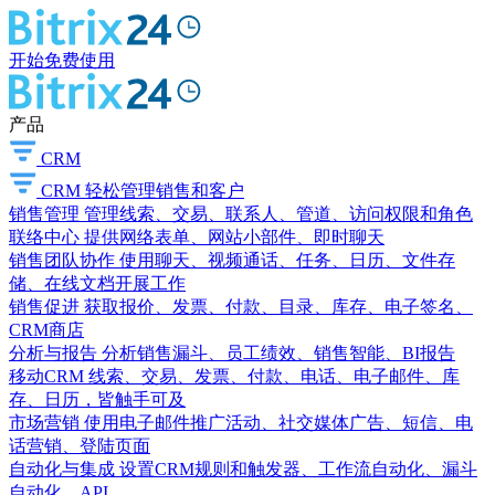
开始免费使用
产品
CRM
CRM
轻松管理销售和客户
销售管理
管理线索、交易、联系人、管道、访问权限和角色
联络中心
提供网络表单、网站小部件、即时聊天
销售团队协作
使用聊天、视频通话、任务、日历、文件存
储、在线文档开展工作
销售促进
获取报价、发票、付款、目录、库存、电子签名、
CRM商店
分析与报告
分析销售漏斗、员工绩效、销售智能、BI报告
移动CRM
线索、交易、发票、付款、电话、电子邮件、库
存、日历，皆触手可及
市场营销
使用电子邮件推广活动、社交媒体广告、短信、电
话营销、登陆页面
自动化与集成
设置CRM规则和触发器、工作流自动化、漏斗
自动化、API