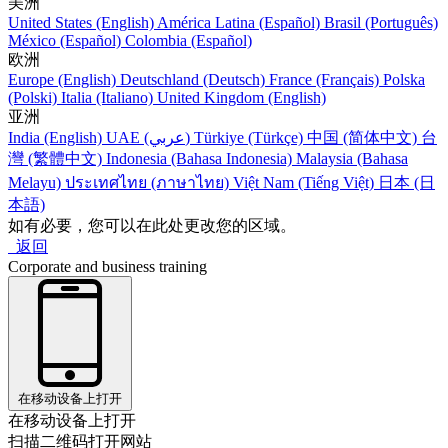
美洲
United States (English)
América Latina (Español)
Brasil (Português)
México (Español)
Colombia (Español)
欧洲
Europe (English)
Deutschland (Deutsch)
France (Français)
Polska
(Polski)
Italia (Italiano)
United Kingdom (English)
亚洲
India (English)
UAE (عربي)
Türkiye (Türkçe)
中国 (简体中文)
台
灣 (繁體中文)
Indonesia (Bahasa Indonesia)
Malaysia (Bahasa
Melayu)
ประเทศไทย (ภาษาไทย)
Việt Nam (Tiếng Việt)
日本 (日
本語)
如有必要，您可以在此处更改您的区域。
返回
Corporate and business training
在移动设备上打开
在移动设备上打开
扫描二维码打开网站