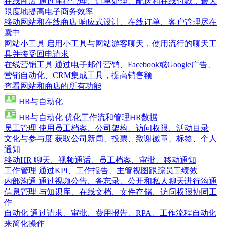
在线商店
通过库存管理、订单处理、配送和在线付款，最大
限度地提高电子商务效率
移动网站和在线商店
响应式设计、在线订单、客户管理尽在
囊中
网站小工具
启用小工具与网站游客聊天，使用流行的聊天工
具并接受回电请求
在线营销工具
通过电子邮件营销、Facebook或Google广告、
营销自动化、CRM集成工具，提高销售额
查看网站和商店的所有功能
HR与自动化
HR与自动化
优化工作流和管理HR数据
员工管理
使用员工档案、公司架构、访问权限、活动目录
文化与参与度
获取公司新闻、投票、致谢徽章、标签、个人
通知
移动HR
聊天、视频通话、员工档案、审批、移动通知
工作管理
通过KPI、工作报告、主管视图跟踪员工绩效
内部沟通
通过视频公告、备忘录、公开和私人聊天进行沟通
信息管理
与知识库、在线文档、文件存储、访问权限协同工
作
自动化
通过请求、审批、费用报告、RPA、工作流程自动化
来简化操作