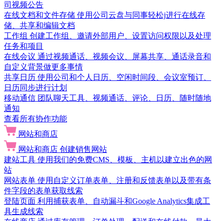
司视频公告
在线文档和文件存储
使用公司云盘与同事轻松j进行在线存
储、共享和编辑文档
工作组
创建工作组、邀请外部用户、设置访问权限以及处理
任务和项目
在线会议
通过视频通话、视频会议、屏幕共享、通话录音和
自定义背景做更多事情
共享日历
使用公司和个人日历、空闲时间段、会议室预订、
日历同步进行计划
移动通信
团队聊天工具、视频通话、评论、日历、随时随地
通知
查看所有协作功能
网站和商店
网站和商店
创建销售网站
建站工具
使用我们的免费CMS、模板、主机以建立出色的网
站
网站表单
使用自定义订单表单、注册和反馈表单以及带有条
件字段的表单获取线索
登陆页面
利用捕获表单、自动漏斗和Google Analytics集成工
具生成线索