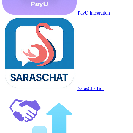
PayU Integration
SarasChatBot