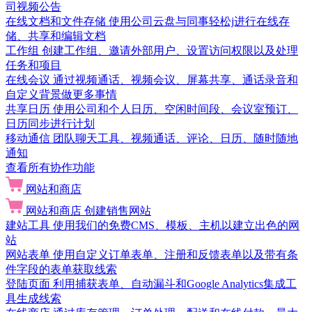
司视频公告
在线文档和文件存储
使用公司云盘与同事轻松j进行在线存
储、共享和编辑文档
工作组
创建工作组、邀请外部用户、设置访问权限以及处理
任务和项目
在线会议
通过视频通话、视频会议、屏幕共享、通话录音和
自定义背景做更多事情
共享日历
使用公司和个人日历、空闲时间段、会议室预订、
日历同步进行计划
移动通信
团队聊天工具、视频通话、评论、日历、随时随地
通知
查看所有协作功能
网站和商店
网站和商店
创建销售网站
建站工具
使用我们的免费CMS、模板、主机以建立出色的网
站
网站表单
使用自定义订单表单、注册和反馈表单以及带有条
件字段的表单获取线索
登陆页面
利用捕获表单、自动漏斗和Google Analytics集成工
具生成线索