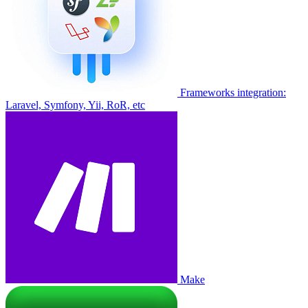
Frameworks integration:
Laravel, Symfony, Yii, RoR, etc
Make