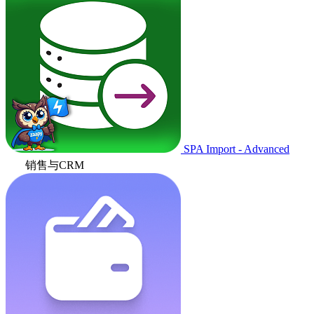
SPA Import - Advanced
销售与CRM