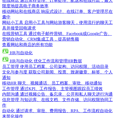
在线商店
通过库存管理、订单处理、配送和在线付款，最大
限度地提高电子商务效率
移动网站和在线商店
响应式设计、在线订单、客户管理尽在
囊中
网站小工具
启用小工具与网站游客聊天，使用流行的聊天工
具并接受回电请求
在线营销工具
通过电子邮件营销、Facebook或Google广告、
营销自动化、CRM集成工具，提高销售额
查看网站和商店的所有功能
HR与自动化
HR与自动化
优化工作流和管理HR数据
员工管理
使用员工档案、公司架构、访问权限、活动目录
文化与参与度
获取公司新闻、投票、致谢徽章、标签、个人
通知
移动HR
聊天、视频通话、员工档案、审批、移动通知
工作管理
通过KPI、工作报告、主管视图跟踪员工绩效
内部沟通
通过视频公告、备忘录、公开和私人聊天进行沟通
信息管理
与知识库、在线文档、文件存储、访问权限协同工
作
自动化
通过请求、审批、费用报告、RPA、工作流程自动化
来简化操作