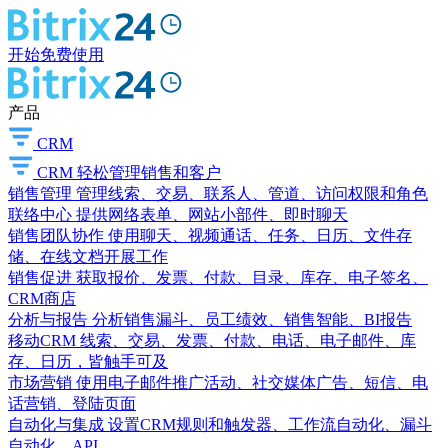
开始免费使用
产品
CRM
CRM
轻松管理销售和客户
销售管理
管理线索、交易、联系人、管道、访问权限和角色
联络中心
提供网络表单、网站小部件、即时聊天
销售团队协作
使用聊天、视频通话、任务、日历、文件存
储、在线文档开展工作
销售促进
获取报价、发票、付款、目录、库存、电子签名、
CRM商店
分析与报告
分析销售漏斗、员工绩效、销售智能、BI报告
移动CRM
线索、交易、发票、付款、电话、电子邮件、库
存、日历，皆触手可及
市场营销
使用电子邮件推广活动、社交媒体广告、短信、电
话营销、登陆页面
自动化与集成
设置CRM规则和触发器、工作流自动化、漏斗
自动化、API