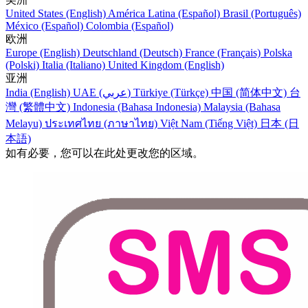
United States (English)
América Latina (Español)
Brasil (Português)
México (Español)
Colombia (Español)
欧洲
Europe (English)
Deutschland (Deutsch)
France (Français)
Polska
(Polski)
Italia (Italiano)
United Kingdom (English)
亚洲
India (English)
UAE (عربي)
Türkiye (Türkçe)
中国 (简体中文)
台
灣 (繁體中文)
Indonesia (Bahasa Indonesia)
Malaysia (Bahasa
Melayu)
ประเทศไทย (ภาษาไทย)
Việt Nam (Tiếng Việt)
日本 (日
本語)
如有必要，您可以在此处更改您的区域。