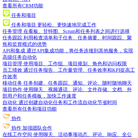
查看所有CRM功能
任务和项目
任务和项目
更轻松、更快速地完成工作
任务管理
在看板、甘特图、Scrum和任务列表之间进行选择
任务跟踪
利用检查清单和子任务、任务摘要、时间跟踪、聚
焦和监督模式的优势
API和集成
通过API集成功能，将任务连接到其他服务，实现
高级任务自动化
项目管理
使用项目、工作组、项目规划、角色和访问权限
员工绩效
通过任务报告、工作量管理、任务效率和KPI提高工
作效率
移动任务
任务创建、任务跟踪、通知、评论、随时随地聊天
项目协作
使用聊天、视频通话、评论、文件存储、文档、外
部用户和任务模板，加快工作速度
自动化
通过创建自动化任务和工作流自动化节省时间
查看所有任务和项目功能
协作
协作
加强团队合作
在线工作空间
使用聊天、活动事项动态、评论、响应、全公