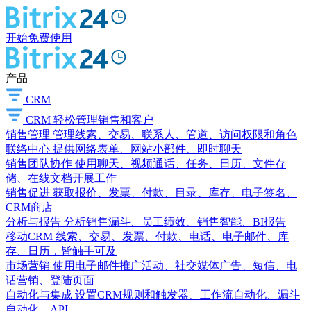
开始免费使用
产品
CRM
CRM
轻松管理销售和客户
销售管理
管理线索、交易、联系人、管道、访问权限和角色
联络中心
提供网络表单、网站小部件、即时聊天
销售团队协作
使用聊天、视频通话、任务、日历、文件存
储、在线文档开展工作
销售促进
获取报价、发票、付款、目录、库存、电子签名、
CRM商店
分析与报告
分析销售漏斗、员工绩效、销售智能、BI报告
移动CRM
线索、交易、发票、付款、电话、电子邮件、库
存、日历，皆触手可及
市场营销
使用电子邮件推广活动、社交媒体广告、短信、电
话营销、登陆页面
自动化与集成
设置CRM规则和触发器、工作流自动化、漏斗
自动化、API