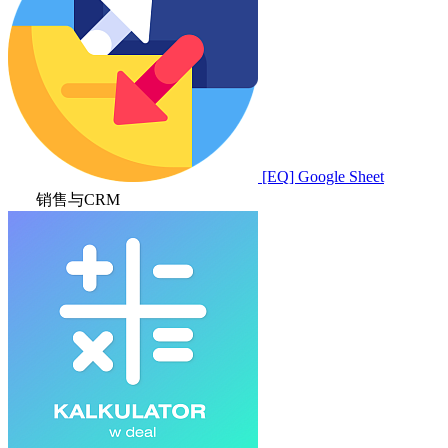
[EQ] Google Sheet
销售与CRM