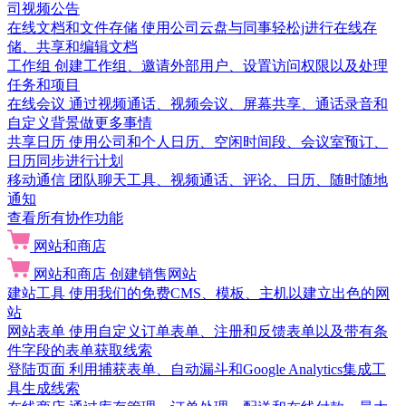
司视频公告
在线文档和文件存储
使用公司云盘与同事轻松j进行在线存
储、共享和编辑文档
工作组
创建工作组、邀请外部用户、设置访问权限以及处理
任务和项目
在线会议
通过视频通话、视频会议、屏幕共享、通话录音和
自定义背景做更多事情
共享日历
使用公司和个人日历、空闲时间段、会议室预订、
日历同步进行计划
移动通信
团队聊天工具、视频通话、评论、日历、随时随地
通知
查看所有协作功能
网站和商店
网站和商店
创建销售网站
建站工具
使用我们的免费CMS、模板、主机以建立出色的网
站
网站表单
使用自定义订单表单、注册和反馈表单以及带有条
件字段的表单获取线索
登陆页面
利用捕获表单、自动漏斗和Google Analytics集成工
具生成线索