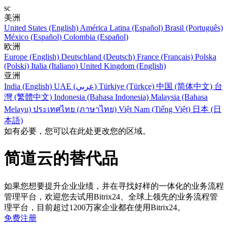
sc
美洲
United States (English)
América Latina (Español)
Brasil (Português)
México (Español)
Colombia (Español)
欧洲
Europe (English)
Deutschland (Deutsch)
France (Français)
Polska
(Polski)
Italia (Italiano)
United Kingdom (English)
亚洲
India (English)
UAE (عربي)
Türkiye (Türkçe)
中国 (简体中文)
台
灣 (繁體中文)
Indonesia (Bahasa Indonesia)
Malaysia (Bahasa
Melayu)
ประเทศไทย (ภาษาไทย)
Việt Nam (Tiếng Việt)
日本 (日
本語)
如有必要，您可以在此处更改您的区域。
简道云的替代品
如果您想要提升企业业绩，并在寻找好样的一体化的业务流程
管理平台，欢迎您去试用Bitrix24、全球上领先的业务流程管
理平台，目前超过1200万家企业都在使用Bitrix24。
免费注册