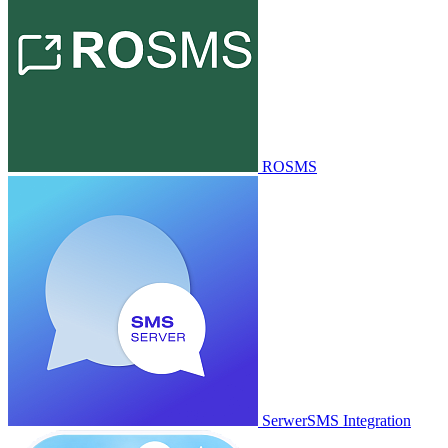
ROSMS
SerwerSMS Integration