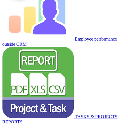
Employee performance
outside CRM
TASKS & PROJECTS
REPORTS