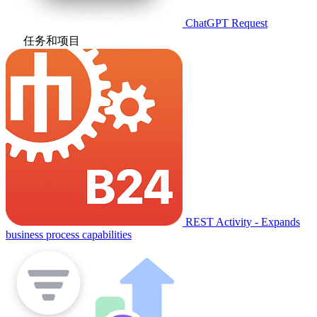
ChatGPT Request
任务和项目
REST Activity - Expands
business process capabilities