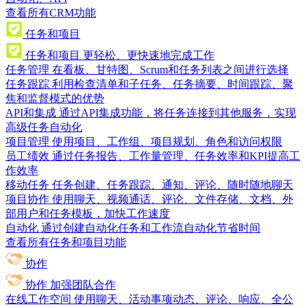
查看所有CRM功能
任务和项目
任务和项目
更轻松、更快速地完成工作
任务管理
在看板、甘特图、Scrum和任务列表之间进行选择
任务跟踪
利用检查清单和子任务、任务摘要、时间跟踪、聚
焦和监督模式的优势
API和集成
通过API集成功能，将任务连接到其他服务，实现
高级任务自动化
项目管理
使用项目、工作组、项目规划、角色和访问权限
员工绩效
通过任务报告、工作量管理、任务效率和KPI提高工
作效率
移动任务
任务创建、任务跟踪、通知、评论、随时随地聊天
项目协作
使用聊天、视频通话、评论、文件存储、文档、外
部用户和任务模板，加快工作速度
自动化
通过创建自动化任务和工作流自动化节省时间
查看所有任务和项目功能
协作
协作
加强团队合作
在线工作空间
使用聊天、活动事项动态、评论、响应、全公