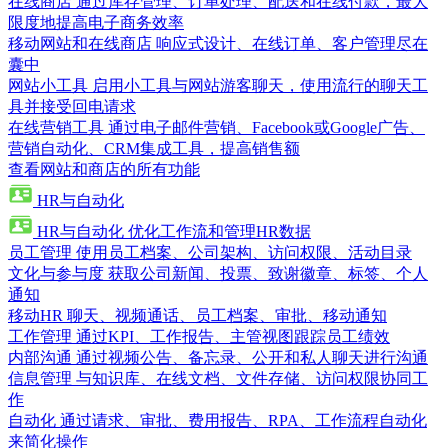
在线商店
通过库存管理、订单处理、配送和在线付款，最大
限度地提高电子商务效率
移动网站和在线商店
响应式设计、在线订单、客户管理尽在
囊中
网站小工具
启用小工具与网站游客聊天，使用流行的聊天工
具并接受回电请求
在线营销工具
通过电子邮件营销、Facebook或Google广告、
营销自动化、CRM集成工具，提高销售额
查看网站和商店的所有功能
HR与自动化
HR与自动化
优化工作流和管理HR数据
员工管理
使用员工档案、公司架构、访问权限、活动目录
文化与参与度
获取公司新闻、投票、致谢徽章、标签、个人
通知
移动HR
聊天、视频通话、员工档案、审批、移动通知
工作管理
通过KPI、工作报告、主管视图跟踪员工绩效
内部沟通
通过视频公告、备忘录、公开和私人聊天进行沟通
信息管理
与知识库、在线文档、文件存储、访问权限协同工
作
自动化
通过请求、审批、费用报告、RPA、工作流程自动化
来简化操作