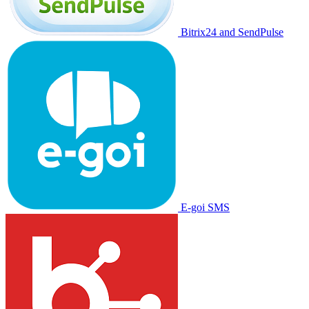
Bitrix24 and SendPulse
E-goi SMS