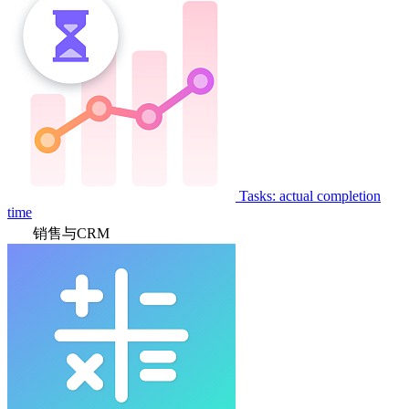
Tasks: actual completion
time
销售与CRM