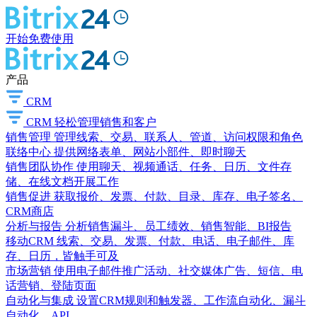
开始免费使用
产品
CRM
CRM
轻松管理销售和客户
销售管理
管理线索、交易、联系人、管道、访问权限和角色
联络中心
提供网络表单、网站小部件、即时聊天
销售团队协作
使用聊天、视频通话、任务、日历、文件存
储、在线文档开展工作
销售促进
获取报价、发票、付款、目录、库存、电子签名、
CRM商店
分析与报告
分析销售漏斗、员工绩效、销售智能、BI报告
移动CRM
线索、交易、发票、付款、电话、电子邮件、库
存、日历，皆触手可及
市场营销
使用电子邮件推广活动、社交媒体广告、短信、电
话营销、登陆页面
自动化与集成
设置CRM规则和触发器、工作流自动化、漏斗
自动化、API