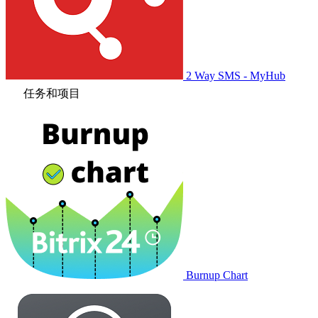
2 Way SMS - MyHub
任务和项目
Burnup Chart