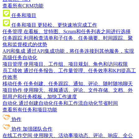
查看所有CRM功能
任务和项目
任务和项目
更轻松、更快速地完成工作
任务管理
在看板、甘特图、Scrum和任务列表之间进行选择
任务跟踪
利用检查清单和子任务、任务摘要、时间跟踪、聚
焦和监督模式的优势
API和集成
通过API集成功能，将任务连接到其他服务，实现
高级任务自动化
项目管理
使用项目、工作组、项目规划、角色和访问权限
员工绩效
通过任务报告、工作量管理、任务效率和KPI提高工
作效率
移动任务
任务创建、任务跟踪、通知、评论、随时随地聊天
项目协作
使用聊天、视频通话、评论、文件存储、文档、外
部用户和任务模板，加快工作速度
自动化
通过创建自动化任务和工作流自动化节省时间
查看所有任务和项目功能
协作
协作
加强团队合作
在线工作空间
使用聊天、活动事项动态、评论、响应、全公