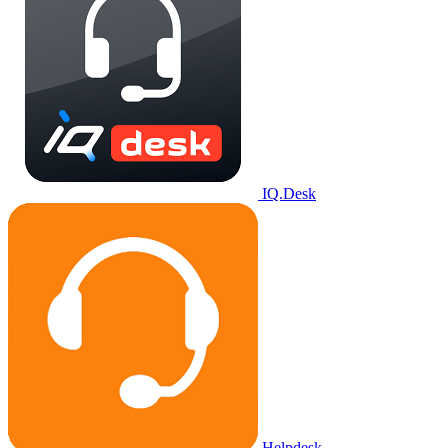
IQ.Desk
Helpdesk