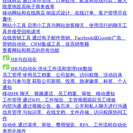
在线商店
通过库存管理、订单处理、配送和在线付款，最大
限度地提高电子商务效率
移动网站和在线商店
响应式设计、在线订单、客户管理尽在
囊中
网站小工具
启用小工具与网站游客聊天，使用流行的聊天工
具并接受回电请求
在线营销工具
通过电子邮件营销、Facebook或Google广告、
营销自动化、CRM集成工具，提高销售额
查看网站和商店的所有功能
HR与自动化
HR与自动化
优化工作流和管理HR数据
员工管理
使用员工档案、公司架构、访问权限、活动目录
文化与参与度
获取公司新闻、投票、致谢徽章、标签、个人
通知
移动HR
聊天、视频通话、员工档案、审批、移动通知
工作管理
通过KPI、工作报告、主管视图跟踪员工绩效
内部沟通
通过视频公告、备忘录、公开和私人聊天进行沟通
信息管理
与知识库、在线文档、文件存储、访问权限协同工
作
自动化
通过请求、审批、费用报告、RPA、工作流程自动化
来简化操作