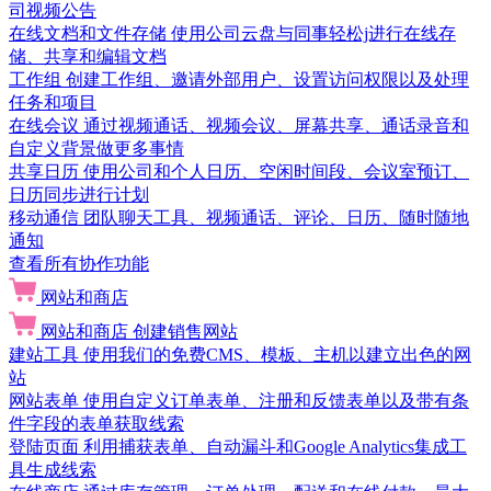
司视频公告
在线文档和文件存储
使用公司云盘与同事轻松j进行在线存
储、共享和编辑文档
工作组
创建工作组、邀请外部用户、设置访问权限以及处理
任务和项目
在线会议
通过视频通话、视频会议、屏幕共享、通话录音和
自定义背景做更多事情
共享日历
使用公司和个人日历、空闲时间段、会议室预订、
日历同步进行计划
移动通信
团队聊天工具、视频通话、评论、日历、随时随地
通知
查看所有协作功能
网站和商店
网站和商店
创建销售网站
建站工具
使用我们的免费CMS、模板、主机以建立出色的网
站
网站表单
使用自定义订单表单、注册和反馈表单以及带有条
件字段的表单获取线索
登陆页面
利用捕获表单、自动漏斗和Google Analytics集成工
具生成线索