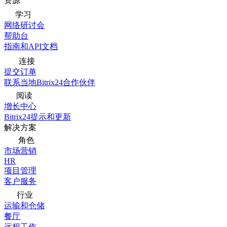
资源
学习
网络研讨会
帮助台
指南和API文档
连接
提交订单
联系当地Bitrix24合作伙伴
阅读
增长中心
Bitrix24提示和更新
解决方案
角色
市场营销
HR
项目管理
客户服务
行业
运输和仓储
餐厅
远程工作