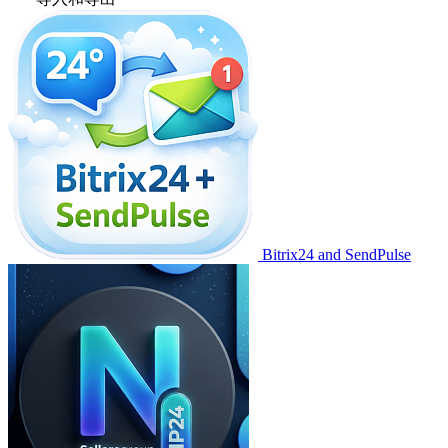
Bitrix24 and SendPulse