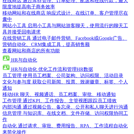
在线商店
通过库存管理、订单处理、配送和在线付款，最大
限度地提高电子商务效率
移动网站和在线商店
响应式设计、在线订单、客户管理尽在
囊中
网站小工具
启用小工具与网站游客聊天，使用流行的聊天工
具并接受回电请求
在线营销工具
通过电子邮件营销、Facebook或Google广告、
营销自动化、CRM集成工具，提高销售额
查看网站和商店的所有功能
HR与自动化
HR与自动化
优化工作流和管理HR数据
员工管理
使用员工档案、公司架构、访问权限、活动目录
文化与参与度
获取公司新闻、投票、致谢徽章、标签、个人
通知
移动HR
聊天、视频通话、员工档案、审批、移动通知
工作管理
通过KPI、工作报告、主管视图跟踪员工绩效
内部沟通
通过视频公告、备忘录、公开和私人聊天进行沟通
信息管理
与知识库、在线文档、文件存储、访问权限协同工
作
自动化
通过请求、审批、费用报告、RPA、工作流程自动化
来简化操作