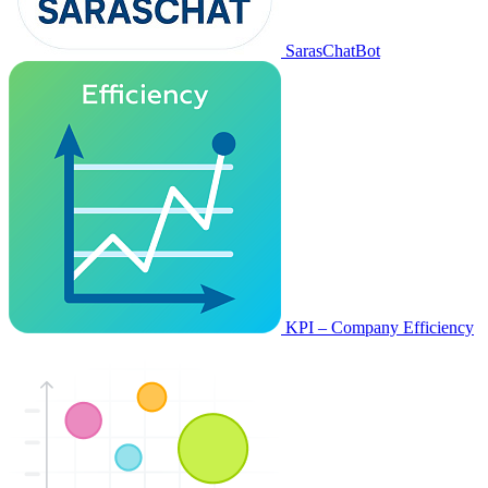
SarasChatBot
KPI – Company Efficiency