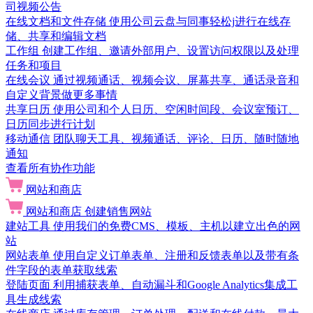
司视频公告
在线文档和文件存储
使用公司云盘与同事轻松j进行在线存
储、共享和编辑文档
工作组
创建工作组、邀请外部用户、设置访问权限以及处理
任务和项目
在线会议
通过视频通话、视频会议、屏幕共享、通话录音和
自定义背景做更多事情
共享日历
使用公司和个人日历、空闲时间段、会议室预订、
日历同步进行计划
移动通信
团队聊天工具、视频通话、评论、日历、随时随地
通知
查看所有协作功能
网站和商店
网站和商店
创建销售网站
建站工具
使用我们的免费CMS、模板、主机以建立出色的网
站
网站表单
使用自定义订单表单、注册和反馈表单以及带有条
件字段的表单获取线索
登陆页面
利用捕获表单、自动漏斗和Google Analytics集成工
具生成线索