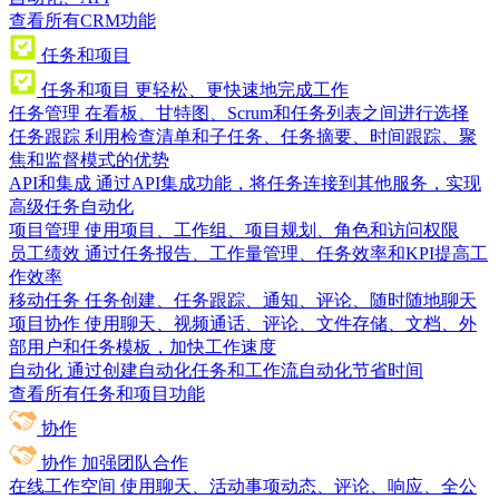
查看所有CRM功能
任务和项目
任务和项目
更轻松、更快速地完成工作
任务管理
在看板、甘特图、Scrum和任务列表之间进行选择
任务跟踪
利用检查清单和子任务、任务摘要、时间跟踪、聚
焦和监督模式的优势
API和集成
通过API集成功能，将任务连接到其他服务，实现
高级任务自动化
项目管理
使用项目、工作组、项目规划、角色和访问权限
员工绩效
通过任务报告、工作量管理、任务效率和KPI提高工
作效率
移动任务
任务创建、任务跟踪、通知、评论、随时随地聊天
项目协作
使用聊天、视频通话、评论、文件存储、文档、外
部用户和任务模板，加快工作速度
自动化
通过创建自动化任务和工作流自动化节省时间
查看所有任务和项目功能
协作
协作
加强团队合作
在线工作空间
使用聊天、活动事项动态、评论、响应、全公