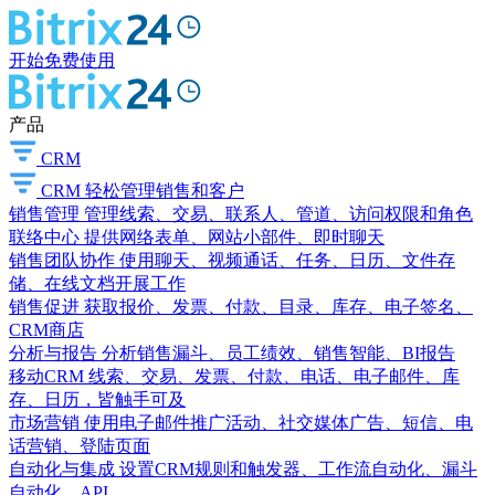
开始免费使用
产品
CRM
CRM
轻松管理销售和客户
销售管理
管理线索、交易、联系人、管道、访问权限和角色
联络中心
提供网络表单、网站小部件、即时聊天
销售团队协作
使用聊天、视频通话、任务、日历、文件存
储、在线文档开展工作
销售促进
获取报价、发票、付款、目录、库存、电子签名、
CRM商店
分析与报告
分析销售漏斗、员工绩效、销售智能、BI报告
移动CRM
线索、交易、发票、付款、电话、电子邮件、库
存、日历，皆触手可及
市场营销
使用电子邮件推广活动、社交媒体广告、短信、电
话营销、登陆页面
自动化与集成
设置CRM规则和触发器、工作流自动化、漏斗
自动化、API