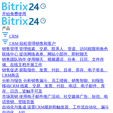
开始免费使用
产品
CRM
CRM
轻松管理销售和客户
销售管理
管理线索、交易、联系人、管道、访问权限和角色
联络中心
提供网络表单、网站小部件、即时聊天
销售团队协作
使用聊天、视频通话、任务、日历、文件存
储、在线文档开展工作
销售促进
获取报价、发票、付款、目录、库存、电子签名、
CRM商店
分析与报告
分析销售漏斗、员工绩效、销售智能、BI报告
移动CRM
线索、交易、发票、付款、电话、电子邮件、库
存、日历，皆触手可及
市场营销
使用电子邮件推广活动、社交媒体广告、短信、电
话营销、登陆页面
自动化与集成
设置CRM规则和触发器、工作流自动化、漏斗
自动化、API