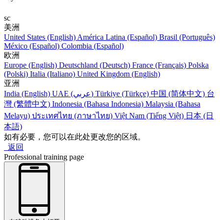
sc
美洲
United States (English)
América Latina (Español)
Brasil (Português)
México (Español)
Colombia (Español)
欧洲
Europe (English)
Deutschland (Deutsch)
France (Français)
Polska
(Polski)
Italia (Italiano)
United Kingdom (English)
亚洲
India (English)
UAE (عربي)
Türkiye (Türkçe)
中国 (简体中文)
台
灣 (繁體中文)
Indonesia (Bahasa Indonesia)
Malaysia (Bahasa
Melayu)
ประเทศไทย (ภาษาไทย)
Việt Nam (Tiếng Việt)
日本 (日
本語)
如有必要，您可以在此处更改您的区域。
返回
Professional training page