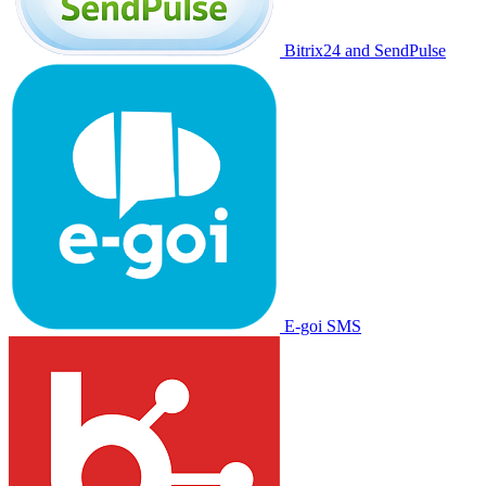
Bitrix24 and SendPulse
E-goi SMS