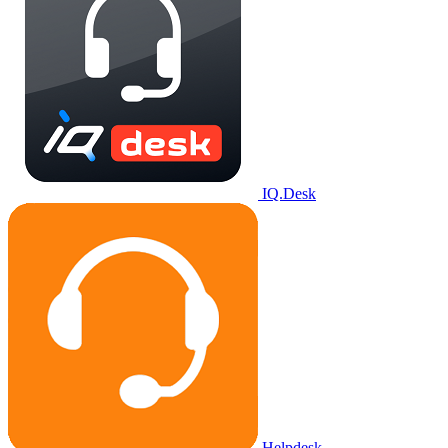
IQ.Desk
Helpdesk