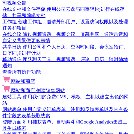
司视频公告
在线文档和文件存储
使用公司云盘与同事轻松j进行在线存
储、共享和编辑文档
工作组
创建工作组、邀请外部用户、设置访问权限以及处理
任务和项目
在线会议
通过视频通话、视频会议、屏幕共享、通话录音和
自定义背景做更多事情
共享日历
使用公司和个人日历、空闲时间段、会议室预订、
日历同步进行计划
移动通信
团队聊天工具、视频通话、评论、日历、随时随地
通知
查看所有协作功能
网站和商店
网站和商店
创建销售网站
建站工具
使用我们的免费CMS、模板、主机以建立出色的网
站
网站表单
使用自定义订单表单、注册和反馈表单以及带有条
件字段的表单获取线索
登陆页面
利用捕获表单、自动漏斗和Google Analytics集成工
具生成线索