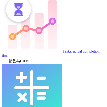
Tasks: actual completion
time
销售与CRM