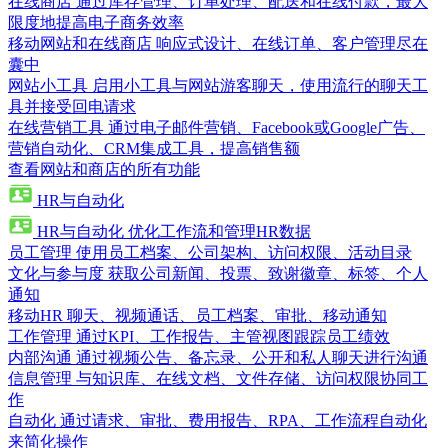
在线商店
通过库存管理、订单处理、配送和在线付款，最大
限度地提高电子商务效率
移动网站和在线商店
响应式设计、在线订单、客户管理尽在
囊中
网站小工具
启用小工具与网站游客聊天，使用流行的聊天工
具并接受回电请求
在线营销工具
通过电子邮件营销、Facebook或Google广告、
营销自动化、CRM集成工具，提高销售额
查看网站和商店的所有功能
HR与自动化
HR与自动化
优化工作流和管理HR数据
员工管理
使用员工档案、公司架构、访问权限、活动目录
文化与参与度
获取公司新闻、投票、致谢徽章、标签、个人
通知
移动HR
聊天、视频通话、员工档案、审批、移动通知
工作管理
通过KPI、工作报告、主管视图跟踪员工绩效
内部沟通
通过视频公告、备忘录、公开和私人聊天进行沟通
信息管理
与知识库、在线文档、文件存储、访问权限协同工
作
自动化
通过请求、审批、费用报告、RPA、工作流程自动化
来简化操作