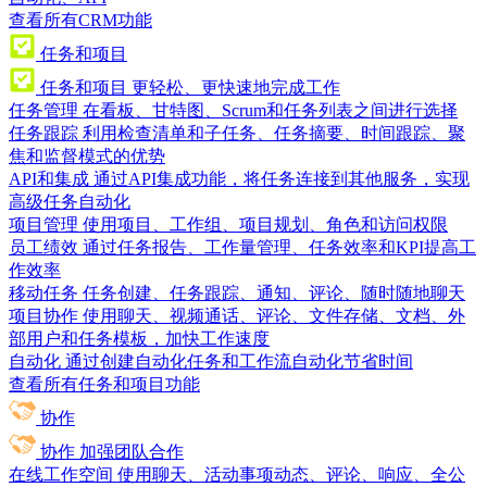
查看所有CRM功能
任务和项目
任务和项目
更轻松、更快速地完成工作
任务管理
在看板、甘特图、Scrum和任务列表之间进行选择
任务跟踪
利用检查清单和子任务、任务摘要、时间跟踪、聚
焦和监督模式的优势
API和集成
通过API集成功能，将任务连接到其他服务，实现
高级任务自动化
项目管理
使用项目、工作组、项目规划、角色和访问权限
员工绩效
通过任务报告、工作量管理、任务效率和KPI提高工
作效率
移动任务
任务创建、任务跟踪、通知、评论、随时随地聊天
项目协作
使用聊天、视频通话、评论、文件存储、文档、外
部用户和任务模板，加快工作速度
自动化
通过创建自动化任务和工作流自动化节省时间
查看所有任务和项目功能
协作
协作
加强团队合作
在线工作空间
使用聊天、活动事项动态、评论、响应、全公