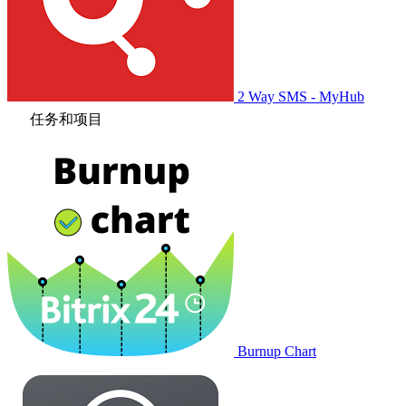
2 Way SMS - MyHub
任务和项目
Burnup Chart