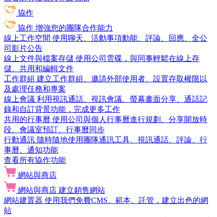
協作
協作
增強您的團隊合作能力
線上工作空間
使用聊天、活動事項動能、評論、回應、全公
司影片公告
線上文件與檔案存儲
使用公司雲碟，與同事輕鬆在線上存
儲、共用和編輯文件
工作群組
建立工作群組、邀請外部使用者、設置存取權限以
及處理任務和專案
線上會議
利用視訊通話、視訊會議、螢幕畫面分享、通話記
錄和自訂背景功能，完成更多工作
共用的行事曆
使用公司與個人行事曆進行規劃、分享開放時
段、會議室預訂、行事曆同步
行動通訊
隨時隨地使用團隊通訊工具、視訊通話、評論、行
事曆、通知功能
查看所有協作功能
網站與商店
網站與商店
建立銷售網站
網站建置器
使用我們免費CMS、範本、託管，建立出色的網
站