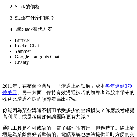
Slack的價格
Slack有什麼問題？
5種Slack替代方案
Bitrix24
Rocket.Chat
Yammer
Google Hangouts Chat
Chanty
2011年，在整個企業界，「溝通上的誤解」成本
每年達到370
億美元
。另一方面，保持有效溝通技巧的領導者為股東帶來的
收益比溝通不良的領導者高出47%。
你能因為某些溝通不暢而承受多少的金錢損失？你應該考慮提
高利潤，或是考慮如何讓團隊更有共識？
通訊工具是不可或缺的。電子郵件很有用，但過時了。線上論
壇是為業餘愛好者準備的。電話系統也無法提供即時方便的交