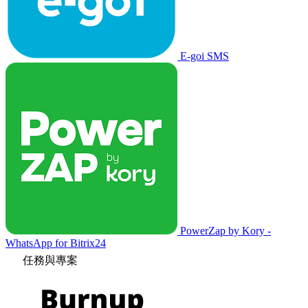
E-goi SMS
PowerZap by Kory -
WhatsApp for Bitrix24
任務與專案