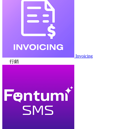
Invoicing
行銷