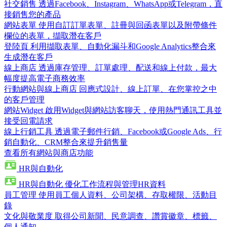
社交銷售
透過Facebook、Instagram、WhatsApp或Telegram，直
接銷售您的產品
網站表單
使用自訂訂單表單、註冊與回函表單以及附帶條件
欄位的表單，擷取潛在客戶
登陸頁
利用擷取表單、自動化漏斗和Google Analytics整合來
生成潛在客戶
線上商店
透過庫存管理、訂單處理、配送和線上付款，最大
幅度提高電子商務效率
行動網站與線上商店
回應式設計、線上訂單、在您掌控之中
的客戶管理
網站Widget
啟用Widget與網站訪客聊天，使用熱門通訊工具並
接受回電請求
線上行銷工具
透過電子郵件行銷、Facebook或Google Ads、行
銷自動化、CRM整合來提升銷售量
查看所有網站與商店功能
HR與自動化
HR與自動化
優化工作流程與管理HR資料
員工管理
使用員工個人資料、公司架構、存取權限、活動目
錄
文化與敬業度
取得公司新聞、民意調查、讚賞徽章、標籤、
個人通知