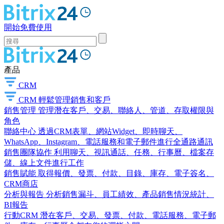
開始免費使用
產品
CRM
CRM
輕鬆管理銷售和客戶
銷售管理
管理潛在客戶、交易、聯絡人、管道、存取權限與
角色
聯絡中心
透過CRM表單、網站Widget、即時聊天、
WhatsApp、Instagram、電話服務和電子郵件進行全通路通訊
銷售團隊協作
利用聊天、視訊通話、任務、行事曆、檔案存
儲、線上文件進行工作
銷售賦能
取得報價、發票、付款、目錄、庫存、電子簽名、
CRM商店
分析與報告
分析銷售漏斗、員工績效、產品銷售情況統計、
BI報告
行動CRM
潛在客戶、交易、發票、付款、電話服務、電子郵