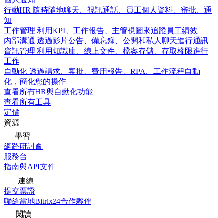
行動HR
隨時隨地聊天、視訊通話、員工個人資料、審批、通
知
工作管理
利用KPI、工作報告、主管視圖來追蹤員工績效
內部溝通
透過影片公告、備忘錄、公開和私人聊天進行通訊
資訊管理
利用知識庫、線上文件、檔案存儲、存取權限進行
工作
自動化
透過請求、審批、費用報告、RPA、工作流程自動
化，簡化您的操作
查看所有HR與自動化功能
查看所有工具
定價
資源
學習
網路研討會
服務台
指南與API文件
連線
提交票證
聯絡當地Bitrix24合作夥伴
閱讀