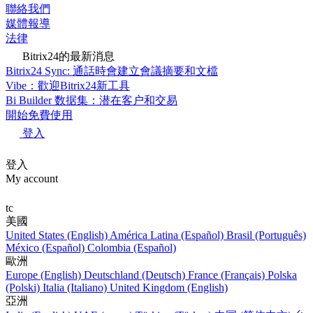
聯絡我們
媒體報導
法律
Bitrix24的最新消息
Bitrix24 Sync: 通話時會建立會議摘要和文檔
Vibe：歡迎Bitrix24新工具
Bi Builder 数据集：潜在客户和交易
開始免費使用
登入
登入
My account
tc
美國
United States (English)
América Latina (Español)
Brasil (Português)
México (Español)
Colombia (Español)
歐洲
Europe (English)
Deutschland (Deutsch)
France (Français)
Polska
(Polski)
Italia (Italiano)
United Kingdom (English)
亞洲