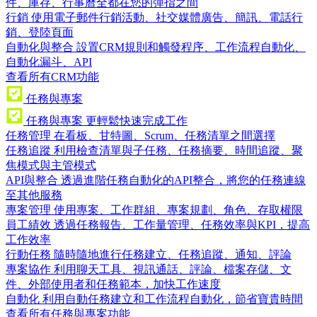
件、庫存、行事曆全都在您的彈指之間
行銷
使用電子郵件行銷活動、社交媒體廣告、簡訊、電話行
銷、登陸頁面
自動化與整合
設置CRM規則和觸發程序、工作流程自動化、
自動化漏斗、API
查看所有CRM功能
任務與專案
任務與專案
更輕鬆快速完成工作
任務管理
在看板、甘特圖、Scrum、任務清單之間選擇
任務追蹤
利用檢查清單與子任務、任務摘要、時間追蹤、聚
焦模式與主管模式
API與整合
透過進階任務自動化的API整合，將您的任務連線
至其他服務
專案管理
使用專案、工作群組、專案規劃、角色、存取權限
員工績效
透過任務報告、工作量管理、任務效率與KPI，提高
工作效率
行動任務
隨時隨地進行任務建立、任務追蹤、通知、評論
專案協作
利用聊天工具、視訊通話、評論、檔案存儲、文
件、外部使用者和任務範本，加快工作速度
自動化
利用自動任務建立和工作流程自動化，節省寶貴時間
查看所有任務與專案功能