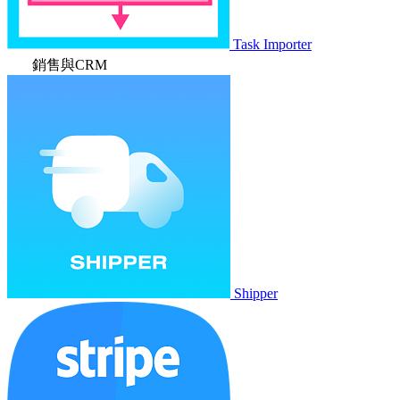
Task Importer
銷售與CRM
Shipper