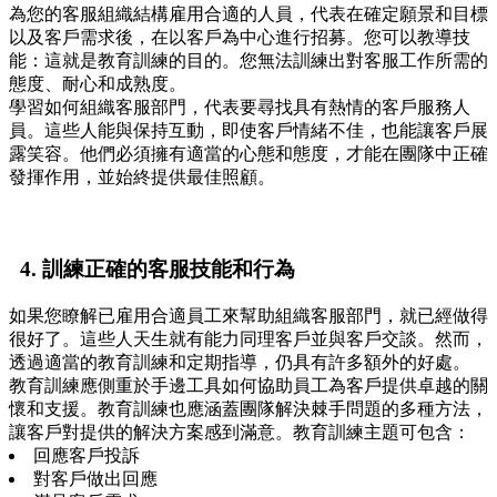
為您的客服組織結構雇用合適的人員，代表在確定願景和目標
以及客戶需求後，在以客戶為中心進行招募。您可以教導技
能：這就是教育訓練的目的。您無法訓練出對客服工作所需的
態度、耐心和成熟度。
學習如何組織客服部門，代表要尋找具有熱情的客戶服務人
員。這些人能與保持互動，即使客戶情緒不佳，也能讓客戶展
露笑容。他們必須擁有適當的心態和態度，才能在團隊中正確
發揮作用，並始終提供最佳照顧。
4.
訓練正確的客服技能和行為
如果您瞭解已雇用合適員工來幫助組織客服部門，就已經做得
很好了。這些人天生就有能力同理客戶並與客戶交談。然而，
透過適當的教育訓練和定期指導，仍具有許多額外的好處。
教育訓練應側重於手邊工具如何協助員工為客戶提供卓越的關
懷和支援。教育訓練也應涵蓋團隊解決棘手問題的多種方法，
讓客戶對提供的解決方案感到滿意。教育訓練主題可包含：
回應客戶投訴
對客戶做出回應