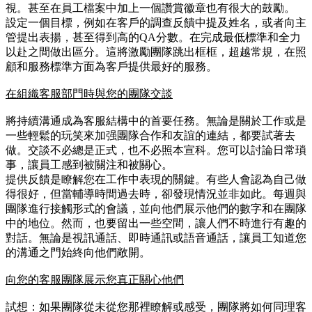
視。甚至在員工檔案中加上一個讚賞徽章也有很大的鼓勵。
設定一個目標，例如在客戶的調查反饋中提及姓名，或者向主
管提出表揚，甚至得到高的QA分數。在完成最低標準和全力
以赴之間做出區分。這將激勵團隊跳出框框，超越常規，在照
顧和服務標準方面為客戶提供最好的服務。
在組織客服部門時與您的團隊交談
將持續溝通成為客服結構中的首要任務。無論是關於工作或是
一些輕鬆的玩笑來加强團隊合作和友誼的連結，都要試著去
做。交談不必總是正式，也不必照本宣科。您可以討論日常瑣
事，讓員工感到被關注和被關心。
提供反饋是瞭解您在工作中表現的關鍵。有些人會認為自己做
得很好，但當輔導時間過去時，卻發現情況並非如此。每週與
團隊進行接觸形式的會議，並向他們展示他們的數字和在團隊
中的地位。然而，也要留出一些空間，讓人們不時進行有趣的
對話。無論是視訊通話、即時通訊或語音通話，讓員工知道您
的溝通之門始終向他們敞開。
向您的客服團隊展示您真正關心他們
試想：如果團隊從未從您那裡瞭解或感受，團隊將如何同理客