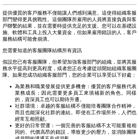
提供優質的客戶服務不僅能讓人們感到滿意。這使得組織客服
部門變得更具挑戰性。這個團隊所雇用的人員將直接負責與客
戶聯繫的結果，並在需要時提供充足的支援。您可以在基礎設
施、軟體和工具上投入大量資金，但如果雇用錯誤的人，客戶
服務結構可能會崩潰。
您需要知道的客服團隊結構所有資訊
假設您已有客服團隊，但希望加強客服部門的組織，並將其服
務水平提高到更高程度，或者您正在考慮從頭開始組織客服團
隊。如果您成功組織客服部門，您的企業可以享受以下好處：
為業務和職業發展提供更多機會：優質的客戶服務代表
業務成長；因此需要更多員工來填補新的角色。同樣
的，資深員工也可以期待升遷。
社群環境：卓越的客服結構不僅能培養團隊合作精神，
而且也能深化社群的連結。即使在工作場所外，人們也
經常互相照顧。
更好的日常營運：一個完善的客服結構不太可能重複相
同的、代價高昂的錯誤，導致更少的壓力，並消除團隊
成員間的溝通不良或混亂。