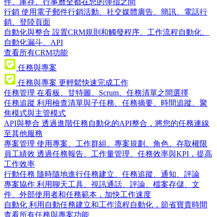
件、庫存、行事曆全都在您的彈指之間
行銷
使用電子郵件行銷活動、社交媒體廣告、簡訊、電話行
銷、登陸頁面
自動化與整合
設置CRM規則和觸發程序、工作流程自動化、
自動化漏斗、API
查看所有CRM功能
任務與專案
任務與專案
更輕鬆快速完成工作
任務管理
在看板、甘特圖、Scrum、任務清單之間選擇
任務追蹤
利用檢查清單與子任務、任務摘要、時間追蹤、聚
焦模式與主管模式
API與整合
透過進階任務自動化的API整合，將您的任務連線
至其他服務
專案管理
使用專案、工作群組、專案規劃、角色、存取權限
員工績效
透過任務報告、工作量管理、任務效率與KPI，提高
工作效率
行動任務
隨時隨地進行任務建立、任務追蹤、通知、評論
專案協作
利用聊天工具、視訊通話、評論、檔案存儲、文
件、外部使用者和任務範本，加快工作速度
自動化
利用自動任務建立和工作流程自動化，節省寶貴時間
查看所有任務與專案功能