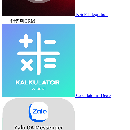
KSeF Integration
銷售與CRM
Calculator in Deals