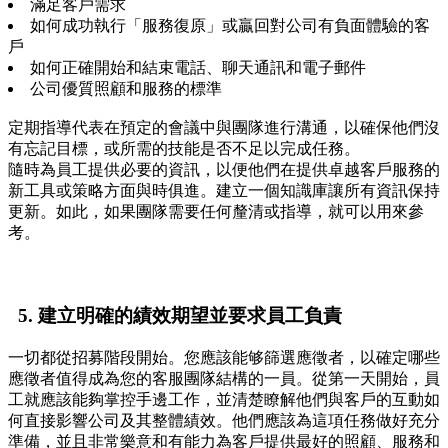
滿足客戶需求
如何成功執行「服務復原」或贏回對公司有負面體驗的客
戶
如何正確開始和結束電話、聊天通訊和電子郵件
公司優質照顧和服務的標準
定期指導代表在預定的會議中與團隊進行溝通，以確保他們沒
有忘記目標，或所需的技能是否不足以完成任務。
隨時為員工提供必要的資訊，以便他們在提供卓越客戶服務的
新工具或策略方面與時俱進。建立一個知識庫讓所有資訊保持
更新。如此，如果團隊需要任何釐清或指導，就可以用來參
考。
5.
建立明確的績效期望並要求員工負責
一切都從招募階段開始。您應該能够篩選應徵者，以確定哪些
應徵者值得成為您的客服團隊結構的一員。從第一天開始，員
工就應該能夠掌控手邊工作，並清楚瞭解他們與客戶的互動如
何直接影響公司及其整體績效。他們應該為這項任務做好充分
準備，並且非常樂意和有能力為客戶提供最好的照顧、服務和