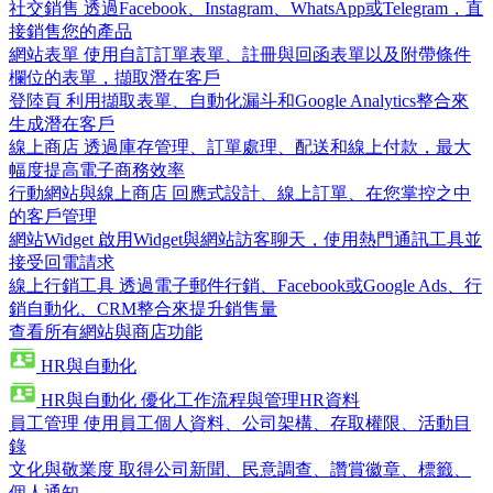
社交銷售
透過Facebook、Instagram、WhatsApp或Telegram，直
接銷售您的產品
網站表單
使用自訂訂單表單、註冊與回函表單以及附帶條件
欄位的表單，擷取潛在客戶
登陸頁
利用擷取表單、自動化漏斗和Google Analytics整合來
生成潛在客戶
線上商店
透過庫存管理、訂單處理、配送和線上付款，最大
幅度提高電子商務效率
行動網站與線上商店
回應式設計、線上訂單、在您掌控之中
的客戶管理
網站Widget
啟用Widget與網站訪客聊天，使用熱門通訊工具並
接受回電請求
線上行銷工具
透過電子郵件行銷、Facebook或Google Ads、行
銷自動化、CRM整合來提升銷售量
查看所有網站與商店功能
HR與自動化
HR與自動化
優化工作流程與管理HR資料
員工管理
使用員工個人資料、公司架構、存取權限、活動目
錄
文化與敬業度
取得公司新聞、民意調查、讚賞徽章、標籤、
個人通知