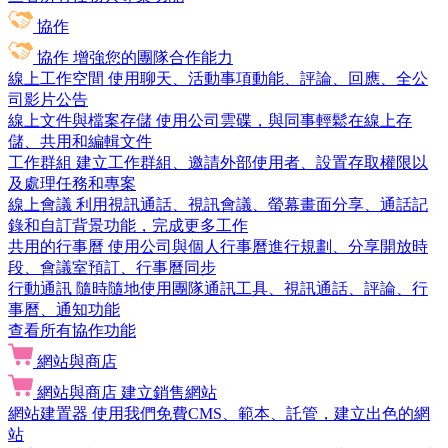
協作
協作
增強您的團隊合作能力
線上工作空間
使用聊天、活動事項動能、評論、回應、全公
司影片公告
線上文件與檔案存儲
使用公司雲碟，與同事輕鬆在線上存
儲、共用和編輯文件
工作群組
建立工作群組、邀請外部使用者、設置存取權限以
及處理任務和專案
線上會議
利用視訊通話、視訊會議、螢幕畫面分享、通話記
錄和自訂背景功能，完成更多工作
共用的行事曆
使用公司與個人行事曆進行規劃、分享開放時
段、會議室預訂、行事曆同步
行動通訊
隨時隨地使用團隊通訊工具、視訊通話、評論、行
事曆、通知功能
查看所有協作功能
網站與商店
網站與商店
建立銷售網站
網站建置器
使用我們免費CMS、範本、託管，建立出色的網
站