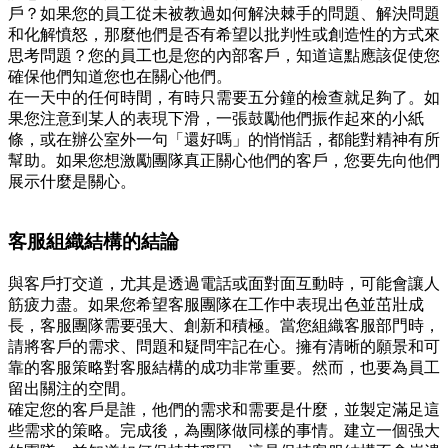
戶？如果您的員工從未被教過如何解決棘手的問題、解決問題
和化解憤怒，那麼他們是否有希望以批判性或創造性的方式來
思考問題？您的員工也是您的內部客戶，知道這點應該促使您
確保他們知道您也在關心他們。
在一天中的任何時間，有時只需要五分鐘的檢查就足夠了。如
果您注意到某人的表現下滑，一張鼓勵他們振作起來的小紙
條，或在辦公室外一句「還好嗎」的悄悄話，都能對精神有所
幫助。如果您想激勵團隊真正關心他們的客戶，您要先向他們
展示什麼是關心。
客服組織結構的結論
與客戶打交道，尤其是透過電話或面對面互動時，可能會讓人
筋疲力盡。如果您希望客服團隊在工作中表現出色並茁壯成
長，客服團隊需要强大、創新和積極。當您組織客服部門時，
請將客戶的需求、問題和疑問牢記在心。擁有清晰的願景和可
靠的客服策略對客服結構的成功非常重要。然而，也要為員工
留出關注的空間。
確定您的客戶是誰，他們的需求和需要是什麼，並製定滿足這
些需求的策略。完成後，為團隊做同樣的事情。建立一個强大