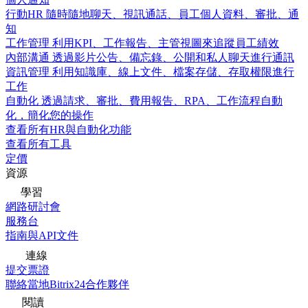
行動HR
隨時隨地聊天、視訊通話、員工個人資料、審批、通
知
工作管理
利用KPI、工作報告、主管視圖來追蹤員工績效
內部溝通
透過影片公告、備忘錄、公開和私人聊天進行通訊
資訊管理
利用知識庫、線上文件、檔案存儲、存取權限進行
工作
自動化
透過請求、審批、費用報告、RPA、工作流程自動
化，簡化您的操作
查看所有HR與自動化功能
查看所有工具
定價
資源
學習
網路研討會
服務台
指南與API文件
連線
提交票證
聯絡當地Bitrix24合作夥伴
閱讀