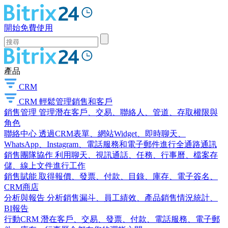
開始免費使用
產品
CRM
CRM
輕鬆管理銷售和客戶
銷售管理
管理潛在客戶、交易、聯絡人、管道、存取權限與
角色
聯絡中心
透過CRM表單、網站Widget、即時聊天、
WhatsApp、Instagram、電話服務和電子郵件進行全通路通訊
銷售團隊協作
利用聊天、視訊通話、任務、行事曆、檔案存
儲、線上文件進行工作
銷售賦能
取得報價、發票、付款、目錄、庫存、電子簽名、
CRM商店
分析與報告
分析銷售漏斗、員工績效、產品銷售情況統計、
BI報告
行動CRM
潛在客戶、交易、發票、付款、電話服務、電子郵