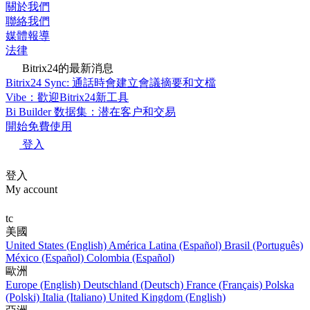
關於我們
聯絡我們
媒體報導
法律
Bitrix24的最新消息
Bitrix24 Sync: 通話時會建立會議摘要和文檔
Vibe：歡迎Bitrix24新工具
Bi Builder 数据集：潜在客户和交易
開始免費使用
登入
登入
My account
tc
美國
United States (English)
América Latina (Español)
Brasil (Português)
México (Español)
Colombia (Español)
歐洲
Europe (English)
Deutschland (Deutsch)
France (Français)
Polska
(Polski)
Italia (Italiano)
United Kingdom (English)