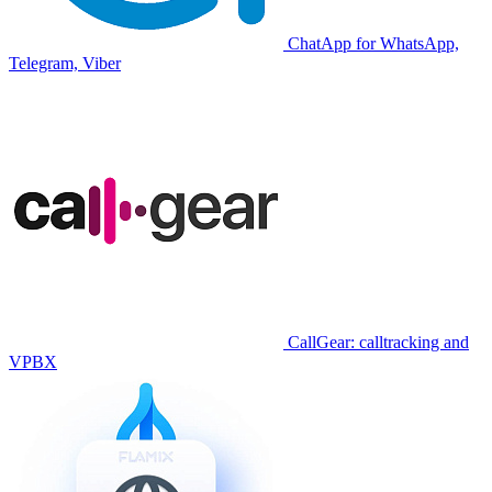
ChatApp for WhatsApp,
Telegram, Viber
CallGear: calltracking and
VPBX