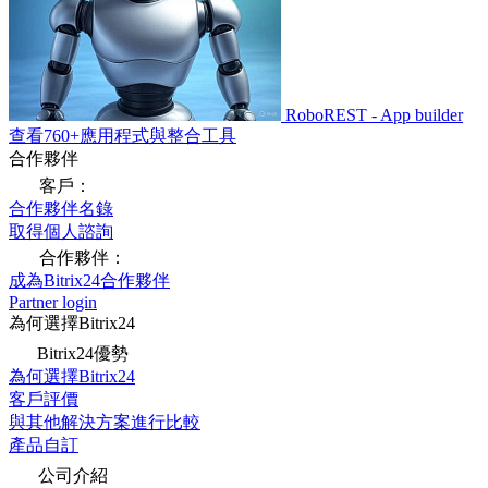
RoboREST - App builder
查看760+應用程式與整合工具
合作夥伴
客戶：
合作夥伴名錄
取得個人諮詢
合作夥伴：
成為Bitrix24合作夥伴
Partner login
為何選擇Bitrix24
Bitrix24優勢
為何選擇Bitrix24
客戶評價
與其他解決方案進行比較
產品自訂
公司介紹