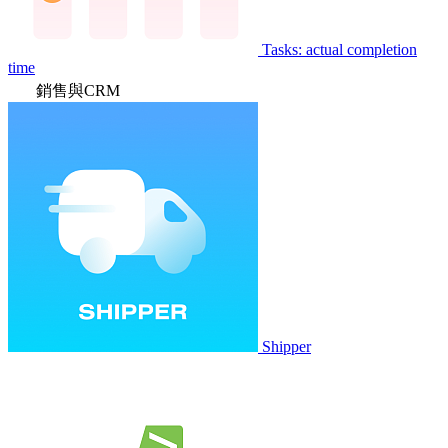
Tasks: actual completion
time
銷售與CRM
Shipper