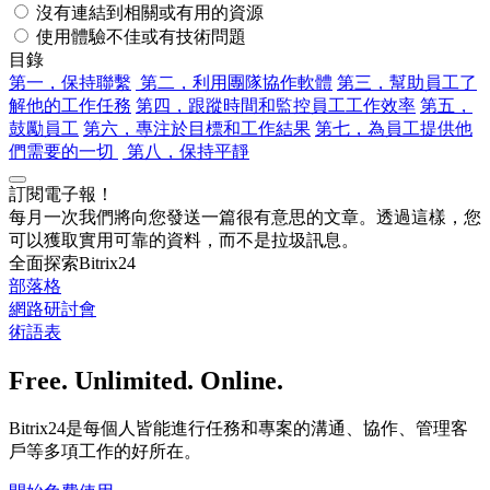
沒有連結到相關或有用的資源
使用體驗不佳或有技術問題
目錄
第一，保持聯繫
第二，利用團隊協作軟體
第三，幫助員工了
解他的工作任務
第四，跟蹤時間和監控員工工作效率
第五，
鼓勵員工
第六，專注於目標和工作結果
第七，為員工提供他
們需要的一切
第八，保持平靜
訂閱電子報！
每月一次我們將向您發送一篇很有意思的文章。透過這樣，您
可以獲取實用可靠的資料，而不是拉圾訊息。
全面探索Bitrix24
部落格
網路研討會
術語表
Free. Unlimited. Online.
Bitrix24是每個人皆能進行任務和專案的溝通、協作、管理客
戶等多項工作的好所在。