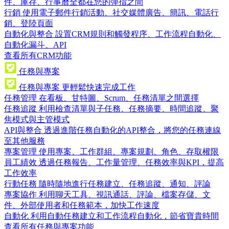
件、庫存、行事曆全都在您的彈指之間
行銷
使用電子郵件行銷活動、社交媒體廣告、簡訊、電話行
銷、登陸頁面
自動化與整合
設置CRM規則和觸發程序、工作流程自動化、
自動化漏斗、API
查看所有CRM功能
任務與專案
任務與專案
更輕鬆快速完成工作
任務管理
在看板、甘特圖、Scrum、任務清單之間選擇
任務追蹤
利用檢查清單與子任務、任務摘要、時間追蹤、聚
焦模式與主管模式
API與整合
透過進階任務自動化的API整合，將您的任務連線
至其他服務
專案管理
使用專案、工作群組、專案規劃、角色、存取權限
員工績效
透過任務報告、工作量管理、任務效率與KPI，提高
工作效率
行動任務
隨時隨地進行任務建立、任務追蹤、通知、評論
專案協作
利用聊天工具、視訊通話、評論、檔案存儲、文
件、外部使用者和任務範本，加快工作速度
自動化
利用自動任務建立和工作流程自動化，節省寶貴時間
查看所有任務與專案功能