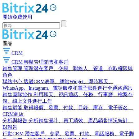
開始免費使用
產品
CRM
CRM
輕鬆管理銷售和客戶
銷售管理
管理潛在客戶、交易、聯絡人、管道、存取權限與
角色
聯絡中心
透過CRM表單、網站Widget、即時聊天、
WhatsApp、Instagram、電話服務和電子郵件進行全通路通訊
銷售團隊協作
利用聊天、視訊通話、任務、行事曆、檔案存
儲、線上文件進行工作
銷售賦能
取得報價、發票、付款、目錄、庫存、電子簽名、
CRM商店
分析與報告
分析銷售漏斗、員工績效、產品銷售情況統計、
BI報告
行動CRM
潛在客戶、交易、發票、付款、電話服務、電子郵