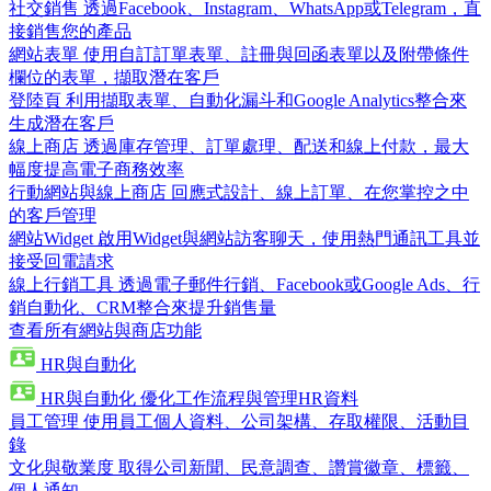
社交銷售
透過Facebook、Instagram、WhatsApp或Telegram，直
接銷售您的產品
網站表單
使用自訂訂單表單、註冊與回函表單以及附帶條件
欄位的表單，擷取潛在客戶
登陸頁
利用擷取表單、自動化漏斗和Google Analytics整合來
生成潛在客戶
線上商店
透過庫存管理、訂單處理、配送和線上付款，最大
幅度提高電子商務效率
行動網站與線上商店
回應式設計、線上訂單、在您掌控之中
的客戶管理
網站Widget
啟用Widget與網站訪客聊天，使用熱門通訊工具並
接受回電請求
線上行銷工具
透過電子郵件行銷、Facebook或Google Ads、行
銷自動化、CRM整合來提升銷售量
查看所有網站與商店功能
HR與自動化
HR與自動化
優化工作流程與管理HR資料
員工管理
使用員工個人資料、公司架構、存取權限、活動目
錄
文化與敬業度
取得公司新聞、民意調查、讚賞徽章、標籤、
個人通知