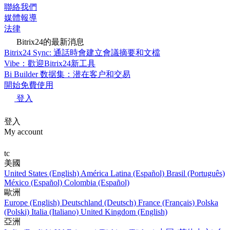
聯絡我們
媒體報導
法律
Bitrix24的最新消息
Bitrix24 Sync: 通話時會建立會議摘要和文檔
Vibe：歡迎Bitrix24新工具
Bi Builder 数据集：潜在客户和交易
開始免費使用
登入
登入
My account
tc
美國
United States (English)
América Latina (Español)
Brasil (Português)
México (Español)
Colombia (Español)
歐洲
Europe (English)
Deutschland (Deutsch)
France (Français)
Polska
(Polski)
Italia (Italiano)
United Kingdom (English)
亞洲