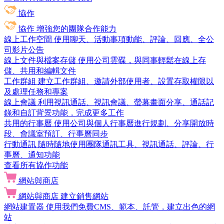
協作
協作
增強您的團隊合作能力
線上工作空間
使用聊天、活動事項動能、評論、回應、全公
司影片公告
線上文件與檔案存儲
使用公司雲碟，與同事輕鬆在線上存
儲、共用和編輯文件
工作群組
建立工作群組、邀請外部使用者、設置存取權限以
及處理任務和專案
線上會議
利用視訊通話、視訊會議、螢幕畫面分享、通話記
錄和自訂背景功能，完成更多工作
共用的行事曆
使用公司與個人行事曆進行規劃、分享開放時
段、會議室預訂、行事曆同步
行動通訊
隨時隨地使用團隊通訊工具、視訊通話、評論、行
事曆、通知功能
查看所有協作功能
網站與商店
網站與商店
建立銷售網站
網站建置器
使用我們免費CMS、範本、託管，建立出色的網
站