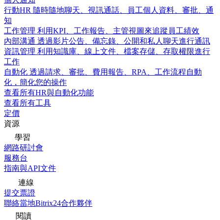
行動HR
隨時隨地聊天、視訊通話、員工個人資料、審批、通
知
工作管理
利用KPI、工作報告、主管視圖來追蹤員工績效
內部溝通
透過影片公告、備忘錄、公開和私人聊天進行通訊
資訊管理
利用知識庫、線上文件、檔案存儲、存取權限進行
工作
自動化
透過請求、審批、費用報告、RPA、工作流程自動
化，簡化您的操作
查看所有HR與自動化功能
查看所有工具
定價
資源
學習
網路研討會
服務台
指南與API文件
連線
提交票證
聯絡當地Bitrix24合作夥伴
閱讀