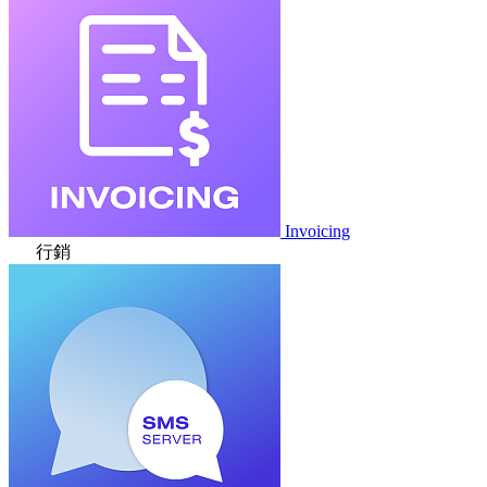
Invoicing
行銷