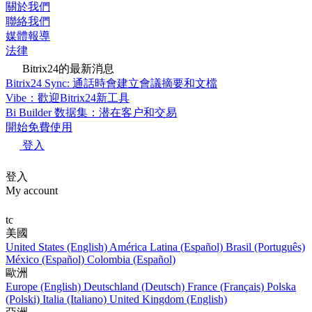
關於我們
聯絡我們
媒體報導
法律
Bitrix24的最新消息
Bitrix24 Sync: 通話時會建立會議摘要和文檔
Vibe：歡迎Bitrix24新工具
Bi Builder 数据集：潜在客户和交易
開始免費使用
登入
登入
My account
tc
美國
United States (English)
América Latina (Español)
Brasil (Português)
México (Español)
Colombia (Español)
歐洲
Europe (English)
Deutschland (Deutsch)
France (Français)
Polska
(Polski)
Italia (Italiano)
United Kingdom (English)