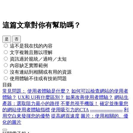
這篇文章對你有幫助嗎？
是
否
這不是我在找的內容
文字複雜且難以理解
資訊過於籠統／過時／太短
內容缺乏實際範例
沒有連結到相關或有用的資源
使用體驗不佳或有技術問題
目錄
常見問題：
使用者體驗是什麼？
如何可以檢查網站的使用者
體驗？
UX和 UI有什麼區別？
如果改善使用者體驗？
網站生
產器：選取阻力最小的路徑
不要忽視手機版！
確定並衡量您
的網站使用者體驗指標
使用吸引力的CTA
----------------------
利
用空白來發揮您的優勢
提高網頁速度
圖片：使用相關的、優
化的圖片