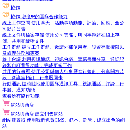
協作
協作
增強您的團隊合作能力
線上工作空間
使用聊天、活動事項動能、評論、回應、全公
司影片公告
線上文件與檔案存儲
使用公司雲碟，與同事輕鬆在線上存
儲、共用和編輯文件
工作群組
建立工作群組、邀請外部使用者、設置存取權限以
及處理任務和專案
線上會議
利用視訊通話、視訊會議、螢幕畫面分享、通話記
錄和自訂背景功能，完成更多工作
共用的行事曆
使用公司與個人行事曆進行規劃、分享開放時
段、會議室預訂、行事曆同步
行動通訊
隨時隨地使用團隊通訊工具、視訊通話、評論、行
事曆、通知功能
查看所有協作功能
網站與商店
網站與商店
建立銷售網站
網站建置器
使用我們免費CMS、範本、託管，建立出色的網
站