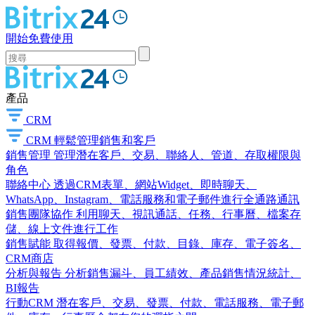
開始免費使用
產品
CRM
CRM
輕鬆管理銷售和客戶
銷售管理
管理潛在客戶、交易、聯絡人、管道、存取權限與
角色
聯絡中心
透過CRM表單、網站Widget、即時聊天、
WhatsApp、Instagram、電話服務和電子郵件進行全通路通訊
銷售團隊協作
利用聊天、視訊通話、任務、行事曆、檔案存
儲、線上文件進行工作
銷售賦能
取得報價、發票、付款、目錄、庫存、電子簽名、
CRM商店
分析與報告
分析銷售漏斗、員工績效、產品銷售情況統計、
BI報告
行動CRM
潛在客戶、交易、發票、付款、電話服務、電子郵