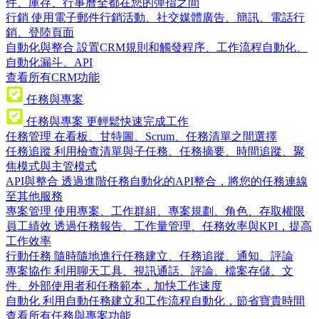
件、庫存、行事曆全都在您的彈指之間
行銷
使用電子郵件行銷活動、社交媒體廣告、簡訊、電話行
銷、登陸頁面
自動化與整合
設置CRM規則和觸發程序、工作流程自動化、
自動化漏斗、API
查看所有CRM功能
任務與專案
任務與專案
更輕鬆快速完成工作
任務管理
在看板、甘特圖、Scrum、任務清單之間選擇
任務追蹤
利用檢查清單與子任務、任務摘要、時間追蹤、聚
焦模式與主管模式
API與整合
透過進階任務自動化的API整合，將您的任務連線
至其他服務
專案管理
使用專案、工作群組、專案規劃、角色、存取權限
員工績效
透過任務報告、工作量管理、任務效率與KPI，提高
工作效率
行動任務
隨時隨地進行任務建立、任務追蹤、通知、評論
專案協作
利用聊天工具、視訊通話、評論、檔案存儲、文
件、外部使用者和任務範本，加快工作速度
自動化
利用自動任務建立和工作流程自動化，節省寶貴時間
查看所有任務與專案功能