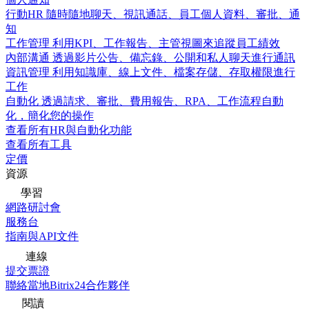
行動HR
隨時隨地聊天、視訊通話、員工個人資料、審批、通
知
工作管理
利用KPI、工作報告、主管視圖來追蹤員工績效
內部溝通
透過影片公告、備忘錄、公開和私人聊天進行通訊
資訊管理
利用知識庫、線上文件、檔案存儲、存取權限進行
工作
自動化
透過請求、審批、費用報告、RPA、工作流程自動
化，簡化您的操作
查看所有HR與自動化功能
查看所有工具
定價
資源
學習
網路研討會
服務台
指南與API文件
連線
提交票證
聯絡當地Bitrix24合作夥伴
閱讀