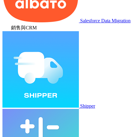
Salesforce Data Migration
銷售與CRM
Shipper