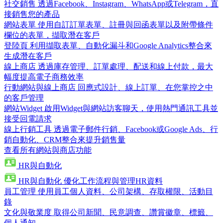
社交銷售
透過Facebook、Instagram、WhatsApp或Telegram，直
接銷售您的產品
網站表單
使用自訂訂單表單、註冊與回函表單以及附帶條件
欄位的表單，擷取潛在客戶
登陸頁
利用擷取表單、自動化漏斗和Google Analytics整合來
生成潛在客戶
線上商店
透過庫存管理、訂單處理、配送和線上付款，最大
幅度提高電子商務效率
行動網站與線上商店
回應式設計、線上訂單、在您掌控之中
的客戶管理
網站Widget
啟用Widget與網站訪客聊天，使用熱門通訊工具並
接受回電請求
線上行銷工具
透過電子郵件行銷、Facebook或Google Ads、行
銷自動化、CRM整合來提升銷售量
查看所有網站與商店功能
HR與自動化
HR與自動化
優化工作流程與管理HR資料
員工管理
使用員工個人資料、公司架構、存取權限、活動目
錄
文化與敬業度
取得公司新聞、民意調查、讚賞徽章、標籤、
個人通知