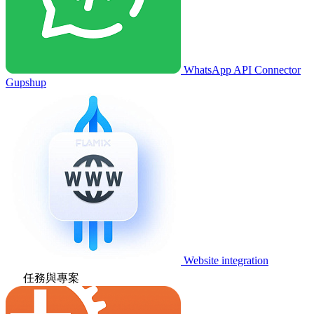
WhatsApp API Connector
Gupshup
Website integration
任務與專案