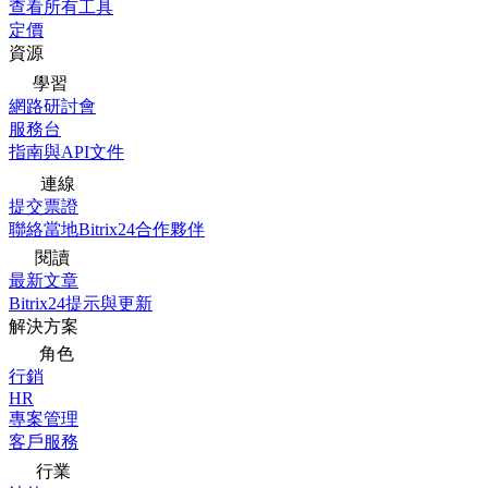
查看所有工具
定價
資源
學習
網路研討會
服務台
指南與API文件
連線
提交票證
聯絡當地Bitrix24合作夥伴
閱讀
最新文章
Bitrix24提示與更新
解決方案
角色
行銷
HR
專案管理
客戶服務
行業