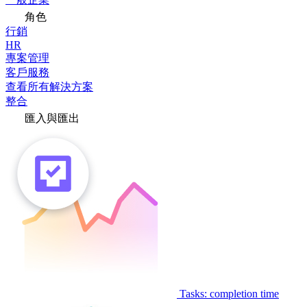
角色
行銷
HR
專案管理
客戶服務
查看所有解決方案
整合
匯入與匯出
Tasks: completion time