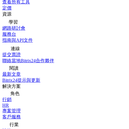
查看所有工具
定價
資源
學習
網路研討會
服務台
指南與API文件
連線
提交票證
聯絡當地Bitrix24合作夥伴
閱讀
最新文章
Bitrix24提示與更新
解決方案
角色
行銷
HR
專案管理
客戶服務
行業