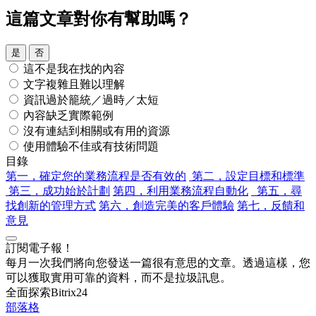
這篇文章對你有幫助嗎？
是
否
這不是我在找的內容
文字複雜且難以理解
資訊過於籠統／過時／太短
內容缺乏實際範例
沒有連結到相關或有用的資源
使用體驗不佳或有技術問題
目錄
第一，確定您的業務流程是否有效的
第二，設定目標和標準
第三，成功始於計劃
第四，利用業務流程自動化
第五，尋
找創新的管理方式
第六，創造完美的客戶體驗
第七，反饋和
意見
訂閱電子報！
每月一次我們將向您發送一篇很有意思的文章。透過這樣，您
可以獲取實用可靠的資料，而不是拉圾訊息。
全面探索Bitrix24
部落格