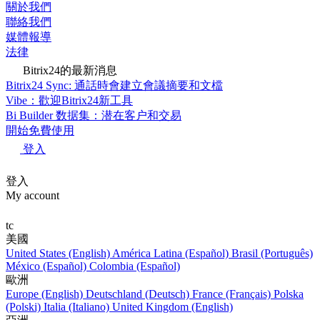
關於我們
聯絡我們
媒體報導
法律
Bitrix24的最新消息
Bitrix24 Sync: 通話時會建立會議摘要和文檔
Vibe：歡迎Bitrix24新工具
Bi Builder 数据集：潜在客户和交易
開始免費使用
登入
登入
My account
tc
美國
United States (English)
América Latina (Español)
Brasil (Português)
México (Español)
Colombia (Español)
歐洲
Europe (English)
Deutschland (Deutsch)
France (Français)
Polska
(Polski)
Italia (Italiano)
United Kingdom (English)