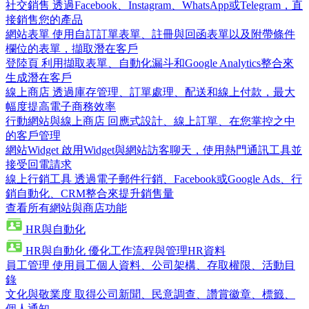
社交銷售
透過Facebook、Instagram、WhatsApp或Telegram，直
接銷售您的產品
網站表單
使用自訂訂單表單、註冊與回函表單以及附帶條件
欄位的表單，擷取潛在客戶
登陸頁
利用擷取表單、自動化漏斗和Google Analytics整合來
生成潛在客戶
線上商店
透過庫存管理、訂單處理、配送和線上付款，最大
幅度提高電子商務效率
行動網站與線上商店
回應式設計、線上訂單、在您掌控之中
的客戶管理
網站Widget
啟用Widget與網站訪客聊天，使用熱門通訊工具並
接受回電請求
線上行銷工具
透過電子郵件行銷、Facebook或Google Ads、行
銷自動化、CRM整合來提升銷售量
查看所有網站與商店功能
HR與自動化
HR與自動化
優化工作流程與管理HR資料
員工管理
使用員工個人資料、公司架構、存取權限、活動目
錄
文化與敬業度
取得公司新聞、民意調查、讚賞徽章、標籤、
個人通知