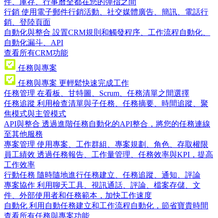
件、庫存、行事曆全都在您的彈指之間
行銷
使用電子郵件行銷活動、社交媒體廣告、簡訊、電話行
銷、登陸頁面
自動化與整合
設置CRM規則和觸發程序、工作流程自動化、
自動化漏斗、API
查看所有CRM功能
任務與專案
任務與專案
更輕鬆快速完成工作
任務管理
在看板、甘特圖、Scrum、任務清單之間選擇
任務追蹤
利用檢查清單與子任務、任務摘要、時間追蹤、聚
焦模式與主管模式
API與整合
透過進階任務自動化的API整合，將您的任務連線
至其他服務
專案管理
使用專案、工作群組、專案規劃、角色、存取權限
員工績效
透過任務報告、工作量管理、任務效率與KPI，提高
工作效率
行動任務
隨時隨地進行任務建立、任務追蹤、通知、評論
專案協作
利用聊天工具、視訊通話、評論、檔案存儲、文
件、外部使用者和任務範本，加快工作速度
自動化
利用自動任務建立和工作流程自動化，節省寶貴時間
查看所有任務與專案功能