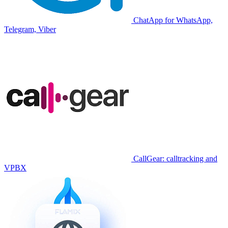
ChatApp for WhatsApp,
Telegram, Viber
CallGear: calltracking and
VPBX