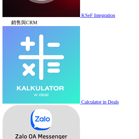
KSeF Integration
銷售與CRM
Calculator in Deals