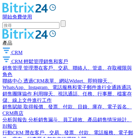
開始免費使用
產品
CRM
CRM
輕鬆管理銷售和客戶
銷售管理
管理潛在客戶、交易、聯絡人、管道、存取權限與
角色
聯絡中心
透過CRM表單、網站Widget、即時聊天、
WhatsApp、Instagram、電話服務和電子郵件進行全通路通訊
銷售團隊協作
利用聊天、視訊通話、任務、行事曆、檔案存
儲、線上文件進行工作
銷售賦能
取得報價、發票、付款、目錄、庫存、電子簽名、
CRM商店
分析與報告
分析銷售漏斗、員工績效、產品銷售情況統計、
BI報告
行動CRM
潛在客戶、交易、發票、付款、電話服務、電子郵