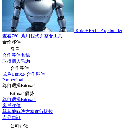
RoboREST - App builder
查看760+應用程式與整合工具
合作夥伴
客戶：
合作夥伴名錄
取得個人諮詢
合作夥伴：
成為Bitrix24合作夥伴
Partner login
為何選擇Bitrix24
Bitrix24優勢
為何選擇Bitrix24
客戶評價
與其他解決方案進行比較
產品自訂
公司介紹