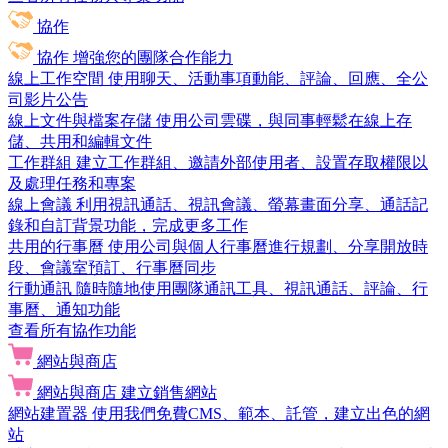
協作
協作
增強您的團隊合作能力
線上工作空間
使用聊天、活動事項動能、評論、回應、全公
司影片公告
線上文件與檔案存儲
使用公司雲碟，與同事輕鬆在線上存
儲、共用和編輯文件
工作群組
建立工作群組、邀請外部使用者、設置存取權限以
及處理任務和專案
線上會議
利用視訊通話、視訊會議、螢幕畫面分享、通話記
錄和自訂背景功能，完成更多工作
共用的行事曆
使用公司與個人行事曆進行規劃、分享開放時
段、會議室預訂、行事曆同步
行動通訊
隨時隨地使用團隊通訊工具、視訊通話、評論、行
事曆、通知功能
查看所有協作功能
網站與商店
網站與商店
建立銷售網站
網站建置器
使用我們免費CMS、範本、託管，建立出色的網
站