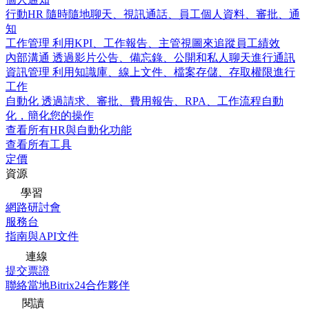
行動HR
隨時隨地聊天、視訊通話、員工個人資料、審批、通
知
工作管理
利用KPI、工作報告、主管視圖來追蹤員工績效
內部溝通
透過影片公告、備忘錄、公開和私人聊天進行通訊
資訊管理
利用知識庫、線上文件、檔案存儲、存取權限進行
工作
自動化
透過請求、審批、費用報告、RPA、工作流程自動
化，簡化您的操作
查看所有HR與自動化功能
查看所有工具
定價
資源
學習
網路研討會
服務台
指南與API文件
連線
提交票證
聯絡當地Bitrix24合作夥伴
閱讀