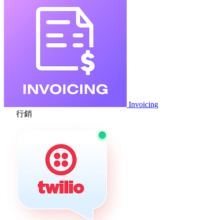
Invoicing
行銷