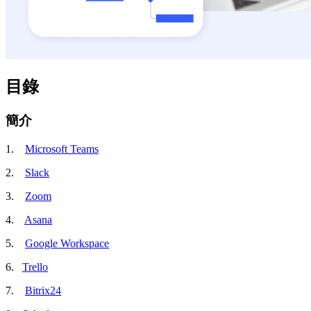
目錄
簡介
1.
Microsoft Teams
2.
Slack
3.
Zoom
4.
Asana
5.
Google Workspace
6.
Trello
7.
Bitrix24