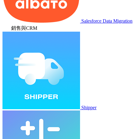
Salesforce Data Migration
銷售與CRM
Shipper