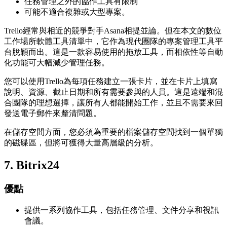
任務管理之外的協作工具有限制
可能不適合複雜或大型專案。
Trello經常與相近的競爭對手Asana相提並論。但在本文的數位
工作場所軟體工具清單中，它作為現代團隊的專案管理工具平
台脫穎而出。這是一款容易使用的拖放工具，而相依性等自動
化功能可大幅減少管理任務。
您可以使用Trello為每項任務建立一張卡片，並在卡片上填寫
說明、資源、截止日期和所有需要參與的人員。這是遠端和混
合團隊的理想選擇，讓所有人都能開始工作，並且不需要來回
發送電子郵件來釐清問題。
在儲存空間方面，您必須為重要的檔案儲存空間找到一個單獨
的磁碟區，但將可獲得大量高層級的分析。
7.
Bitrix24
優點
提供一系列協作工具，包括任務管理、文件分享和視訊
會議。