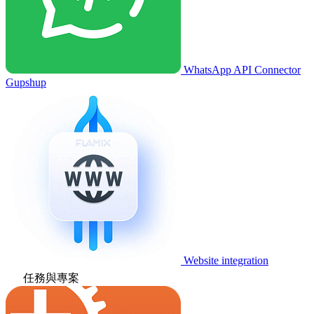
WhatsApp API Connector
Gupshup
Website integration
任務與專案