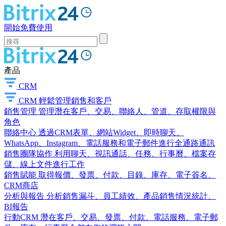
開始免費使用
產品
CRM
CRM
輕鬆管理銷售和客戶
銷售管理
管理潛在客戶、交易、聯絡人、管道、存取權限與
角色
聯絡中心
透過CRM表單、網站Widget、即時聊天、
WhatsApp、Instagram、電話服務和電子郵件進行全通路通訊
銷售團隊協作
利用聊天、視訊通話、任務、行事曆、檔案存
儲、線上文件進行工作
銷售賦能
取得報價、發票、付款、目錄、庫存、電子簽名、
CRM商店
分析與報告
分析銷售漏斗、員工績效、產品銷售情況統計、
BI報告
行動CRM
潛在客戶、交易、發票、付款、電話服務、電子郵