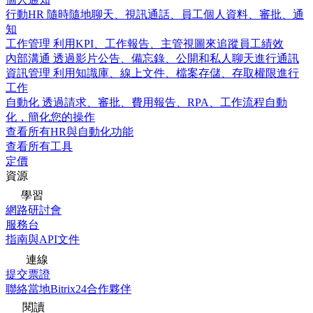
行動HR
隨時隨地聊天、視訊通話、員工個人資料、審批、通
知
工作管理
利用KPI、工作報告、主管視圖來追蹤員工績效
內部溝通
透過影片公告、備忘錄、公開和私人聊天進行通訊
資訊管理
利用知識庫、線上文件、檔案存儲、存取權限進行
工作
自動化
透過請求、審批、費用報告、RPA、工作流程自動
化，簡化您的操作
查看所有HR與自動化功能
查看所有工具
定價
資源
學習
網路研討會
服務台
指南與API文件
連線
提交票證
聯絡當地Bitrix24合作夥伴
閱讀