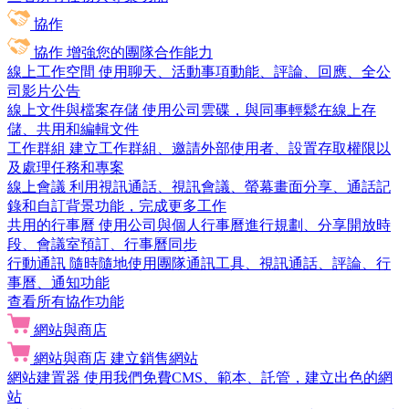
協作
協作
增強您的團隊合作能力
線上工作空間
使用聊天、活動事項動能、評論、回應、全公
司影片公告
線上文件與檔案存儲
使用公司雲碟，與同事輕鬆在線上存
儲、共用和編輯文件
工作群組
建立工作群組、邀請外部使用者、設置存取權限以
及處理任務和專案
線上會議
利用視訊通話、視訊會議、螢幕畫面分享、通話記
錄和自訂背景功能，完成更多工作
共用的行事曆
使用公司與個人行事曆進行規劃、分享開放時
段、會議室預訂、行事曆同步
行動通訊
隨時隨地使用團隊通訊工具、視訊通話、評論、行
事曆、通知功能
查看所有協作功能
網站與商店
網站與商店
建立銷售網站
網站建置器
使用我們免費CMS、範本、託管，建立出色的網
站