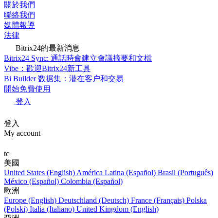
關於我們
聯絡我們
媒體報導
法律
Bitrix24的最新消息
Bitrix24 Sync: 通話時會建立會議摘要和文檔
Vibe：歡迎Bitrix24新工具
Bi Builder 数据集：潜在客户和交易
開始免費使用
登入
登入
My account
tc
美國
United States (English)
América Latina (Español)
Brasil (Português)
México (Español)
Colombia (Español)
歐洲
Europe (English)
Deutschland (Deutsch)
France (Français)
Polska
(Polski)
Italia (Italiano)
United Kingdom (English)