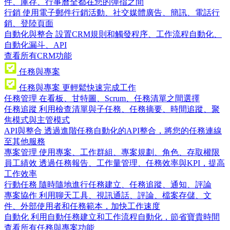
件、庫存、行事曆全都在您的彈指之間
行銷
使用電子郵件行銷活動、社交媒體廣告、簡訊、電話行
銷、登陸頁面
自動化與整合
設置CRM規則和觸發程序、工作流程自動化、
自動化漏斗、API
查看所有CRM功能
任務與專案
任務與專案
更輕鬆快速完成工作
任務管理
在看板、甘特圖、Scrum、任務清單之間選擇
任務追蹤
利用檢查清單與子任務、任務摘要、時間追蹤、聚
焦模式與主管模式
API與整合
透過進階任務自動化的API整合，將您的任務連線
至其他服務
專案管理
使用專案、工作群組、專案規劃、角色、存取權限
員工績效
透過任務報告、工作量管理、任務效率與KPI，提高
工作效率
行動任務
隨時隨地進行任務建立、任務追蹤、通知、評論
專案協作
利用聊天工具、視訊通話、評論、檔案存儲、文
件、外部使用者和任務範本，加快工作速度
自動化
利用自動任務建立和工作流程自動化，節省寶貴時間
查看所有任務與專案功能