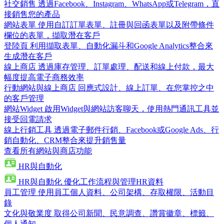
社交銷售
透過Facebook、Instagram、WhatsApp或Telegram，直
接銷售您的產品
網站表單
使用自訂訂單表單、註冊與回函表單以及附帶條件
欄位的表單，擷取潛在客戶
登陸頁
利用擷取表單、自動化漏斗和Google Analytics整合來
生成潛在客戶
線上商店
透過庫存管理、訂單處理、配送和線上付款，最大
幅度提高電子商務效率
行動網站與線上商店
回應式設計、線上訂單、在您掌控之中
的客戶管理
網站Widget
啟用Widget與網站訪客聊天，使用熱門通訊工具並
接受回電請求
線上行銷工具
透過電子郵件行銷、Facebook或Google Ads、行
銷自動化、CRM整合來提升銷售量
查看所有網站與商店功能
HR與自動化
HR與自動化
優化工作流程與管理HR資料
員工管理
使用員工個人資料、公司架構、存取權限、活動目
錄
文化與敬業度
取得公司新聞、民意調查、讚賞徽章、標籤、
個人通知