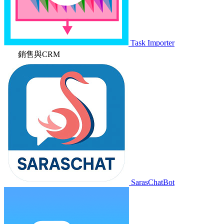
Task Importer
銷售與CRM
SarasChatBot