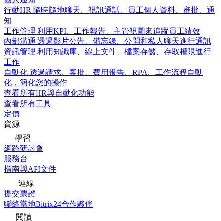
行動HR
隨時隨地聊天、視訊通話、員工個人資料、審批、通
知
工作管理
利用KPI、工作報告、主管視圖來追蹤員工績效
內部溝通
透過影片公告、備忘錄、公開和私人聊天進行通訊
資訊管理
利用知識庫、線上文件、檔案存儲、存取權限進行
工作
自動化
透過請求、審批、費用報告、RPA、工作流程自動
化，簡化您的操作
查看所有HR與自動化功能
查看所有工具
定價
資源
學習
網路研討會
服務台
指南與API文件
連線
提交票證
聯絡當地Bitrix24合作夥伴
閱讀