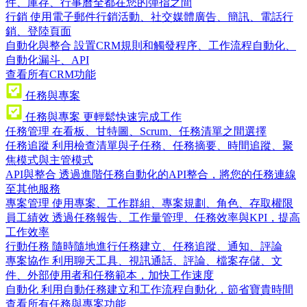
件、庫存、行事曆全都在您的彈指之間
行銷
使用電子郵件行銷活動、社交媒體廣告、簡訊、電話行
銷、登陸頁面
自動化與整合
設置CRM規則和觸發程序、工作流程自動化、
自動化漏斗、API
查看所有CRM功能
任務與專案
任務與專案
更輕鬆快速完成工作
任務管理
在看板、甘特圖、Scrum、任務清單之間選擇
任務追蹤
利用檢查清單與子任務、任務摘要、時間追蹤、聚
焦模式與主管模式
API與整合
透過進階任務自動化的API整合，將您的任務連線
至其他服務
專案管理
使用專案、工作群組、專案規劃、角色、存取權限
員工績效
透過任務報告、工作量管理、任務效率與KPI，提高
工作效率
行動任務
隨時隨地進行任務建立、任務追蹤、通知、評論
專案協作
利用聊天工具、視訊通話、評論、檔案存儲、文
件、外部使用者和任務範本，加快工作速度
自動化
利用自動任務建立和工作流程自動化，節省寶貴時間
查看所有任務與專案功能