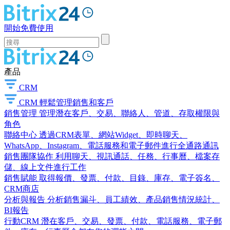
開始免費使用
產品
CRM
CRM
輕鬆管理銷售和客戶
銷售管理
管理潛在客戶、交易、聯絡人、管道、存取權限與
角色
聯絡中心
透過CRM表單、網站Widget、即時聊天、
WhatsApp、Instagram、電話服務和電子郵件進行全通路通訊
銷售團隊協作
利用聊天、視訊通話、任務、行事曆、檔案存
儲、線上文件進行工作
銷售賦能
取得報價、發票、付款、目錄、庫存、電子簽名、
CRM商店
分析與報告
分析銷售漏斗、員工績效、產品銷售情況統計、
BI報告
行動CRM
潛在客戶、交易、發票、付款、電話服務、電子郵