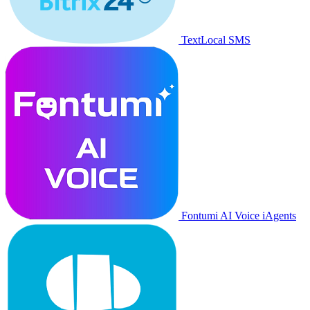
TextLocal SMS
Fontumi AI Voice iAgents