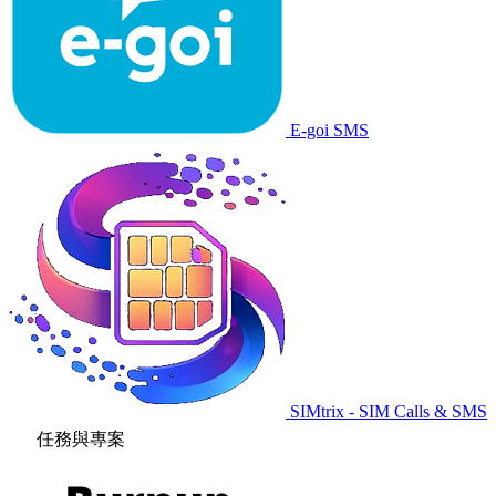
E-goi SMS
SIMtrix - SIM Calls & SMS
任務與專案