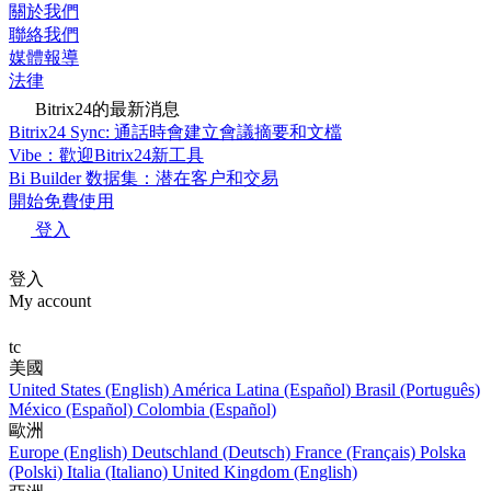
關於我們
聯絡我們
媒體報導
法律
Bitrix24的最新消息
Bitrix24 Sync: 通話時會建立會議摘要和文檔
Vibe：歡迎Bitrix24新工具
Bi Builder 数据集：潜在客户和交易
開始免費使用
登入
登入
My account
tc
美國
United States (English)
América Latina (Español)
Brasil (Português)
México (Español)
Colombia (Español)
歐洲
Europe (English)
Deutschland (Deutsch)
France (Français)
Polska
(Polski)
Italia (Italiano)
United Kingdom (English)