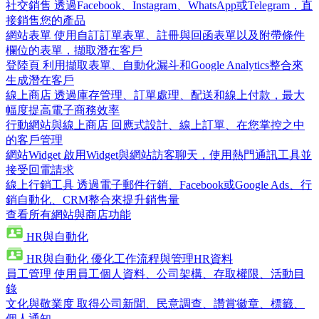
社交銷售
透過Facebook、Instagram、WhatsApp或Telegram，直
接銷售您的產品
網站表單
使用自訂訂單表單、註冊與回函表單以及附帶條件
欄位的表單，擷取潛在客戶
登陸頁
利用擷取表單、自動化漏斗和Google Analytics整合來
生成潛在客戶
線上商店
透過庫存管理、訂單處理、配送和線上付款，最大
幅度提高電子商務效率
行動網站與線上商店
回應式設計、線上訂單、在您掌控之中
的客戶管理
網站Widget
啟用Widget與網站訪客聊天，使用熱門通訊工具並
接受回電請求
線上行銷工具
透過電子郵件行銷、Facebook或Google Ads、行
銷自動化、CRM整合來提升銷售量
查看所有網站與商店功能
HR與自動化
HR與自動化
優化工作流程與管理HR資料
員工管理
使用員工個人資料、公司架構、存取權限、活動目
錄
文化與敬業度
取得公司新聞、民意調查、讚賞徽章、標籤、
個人通知