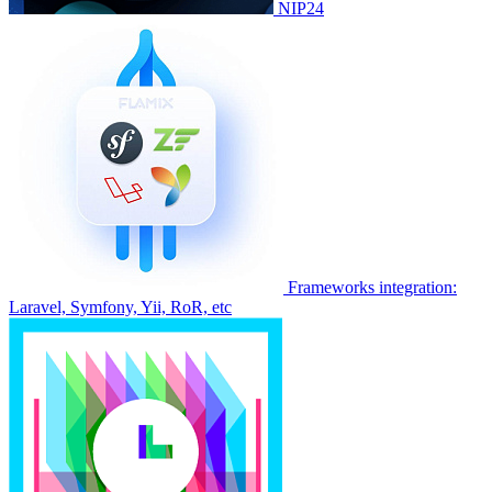
NIP24
Frameworks integration:
Laravel, Symfony, Yii, RoR, etc