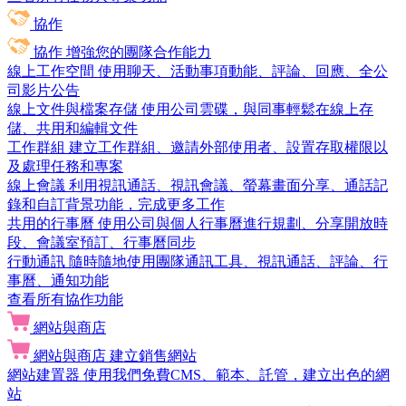
協作
協作
增強您的團隊合作能力
線上工作空間
使用聊天、活動事項動能、評論、回應、全公
司影片公告
線上文件與檔案存儲
使用公司雲碟，與同事輕鬆在線上存
儲、共用和編輯文件
工作群組
建立工作群組、邀請外部使用者、設置存取權限以
及處理任務和專案
線上會議
利用視訊通話、視訊會議、螢幕畫面分享、通話記
錄和自訂背景功能，完成更多工作
共用的行事曆
使用公司與個人行事曆進行規劃、分享開放時
段、會議室預訂、行事曆同步
行動通訊
隨時隨地使用團隊通訊工具、視訊通話、評論、行
事曆、通知功能
查看所有協作功能
網站與商店
網站與商店
建立銷售網站
網站建置器
使用我們免費CMS、範本、託管，建立出色的網
站