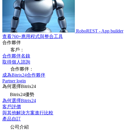
RoboREST - App builder
查看760+應用程式與整合工具
合作夥伴
客戶：
合作夥伴名錄
取得個人諮詢
合作夥伴：
成為Bitrix24合作夥伴
Partner login
為何選擇Bitrix24
Bitrix24優勢
為何選擇Bitrix24
客戶評價
與其他解決方案進行比較
產品自訂
公司介紹