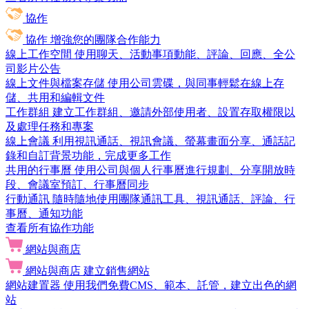
協作
協作
增強您的團隊合作能力
線上工作空間
使用聊天、活動事項動能、評論、回應、全公
司影片公告
線上文件與檔案存儲
使用公司雲碟，與同事輕鬆在線上存
儲、共用和編輯文件
工作群組
建立工作群組、邀請外部使用者、設置存取權限以
及處理任務和專案
線上會議
利用視訊通話、視訊會議、螢幕畫面分享、通話記
錄和自訂背景功能，完成更多工作
共用的行事曆
使用公司與個人行事曆進行規劃、分享開放時
段、會議室預訂、行事曆同步
行動通訊
隨時隨地使用團隊通訊工具、視訊通話、評論、行
事曆、通知功能
查看所有協作功能
網站與商店
網站與商店
建立銷售網站
網站建置器
使用我們免費CMS、範本、託管，建立出色的網
站