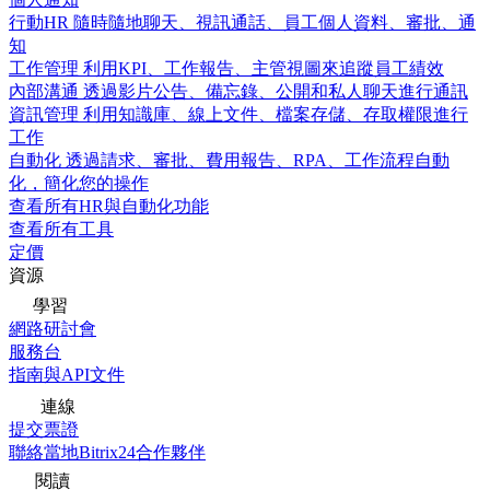
行動HR
隨時隨地聊天、視訊通話、員工個人資料、審批、通
知
工作管理
利用KPI、工作報告、主管視圖來追蹤員工績效
內部溝通
透過影片公告、備忘錄、公開和私人聊天進行通訊
資訊管理
利用知識庫、線上文件、檔案存儲、存取權限進行
工作
自動化
透過請求、審批、費用報告、RPA、工作流程自動
化，簡化您的操作
查看所有HR與自動化功能
查看所有工具
定價
資源
學習
網路研討會
服務台
指南與API文件
連線
提交票證
聯絡當地Bitrix24合作夥伴
閱讀