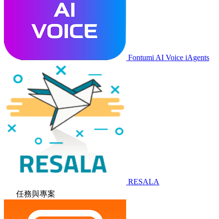
Fontumi AI Voice iAgents
RESALA
任務與專案