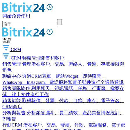
開始免費使用
產品
CRM
CRM
輕鬆管理銷售和客戶
銷售管理
管理潛在客戶、交易、聯絡人、管道、存取權限與
角色
聯絡中心
透過CRM表單、網站Widget、即時聊天、
WhatsApp、Instagram、電話服務和電子郵件進行全通路通訊
銷售團隊協作
利用聊天、視訊通話、任務、行事曆、檔案存
儲、線上文件進行工作
銷售賦能
取得報價、發票、付款、目錄、庫存、電子簽名、
CRM商店
分析與報告
分析銷售漏斗、員工績效、產品銷售情況統計、
BI報告
行動CRM
潛在客戶、交易、發票、付款、電話服務、電子郵