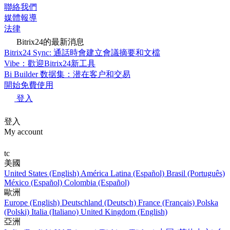
聯絡我們
媒體報導
法律
Bitrix24的最新消息
Bitrix24 Sync: 通話時會建立會議摘要和文檔
Vibe：歡迎Bitrix24新工具
Bi Builder 数据集：潜在客户和交易
開始免費使用
登入
登入
My account
tc
美國
United States (English)
América Latina (Español)
Brasil (Português)
México (Español)
Colombia (Español)
歐洲
Europe (English)
Deutschland (Deutsch)
France (Français)
Polska
(Polski)
Italia (Italiano)
United Kingdom (English)
亞洲