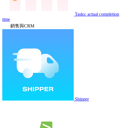
Tasks: actual completion
time
銷售與CRM
Shipper