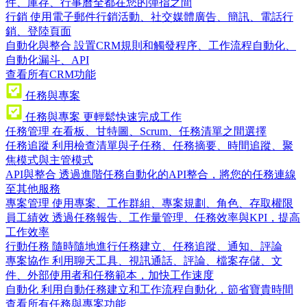
件、庫存、行事曆全都在您的彈指之間
行銷
使用電子郵件行銷活動、社交媒體廣告、簡訊、電話行
銷、登陸頁面
自動化與整合
設置CRM規則和觸發程序、工作流程自動化、
自動化漏斗、API
查看所有CRM功能
任務與專案
任務與專案
更輕鬆快速完成工作
任務管理
在看板、甘特圖、Scrum、任務清單之間選擇
任務追蹤
利用檢查清單與子任務、任務摘要、時間追蹤、聚
焦模式與主管模式
API與整合
透過進階任務自動化的API整合，將您的任務連線
至其他服務
專案管理
使用專案、工作群組、專案規劃、角色、存取權限
員工績效
透過任務報告、工作量管理、任務效率與KPI，提高
工作效率
行動任務
隨時隨地進行任務建立、任務追蹤、通知、評論
專案協作
利用聊天工具、視訊通話、評論、檔案存儲、文
件、外部使用者和任務範本，加快工作速度
自動化
利用自動任務建立和工作流程自動化，節省寶貴時間
查看所有任務與專案功能