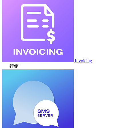
Invoicing
行銷