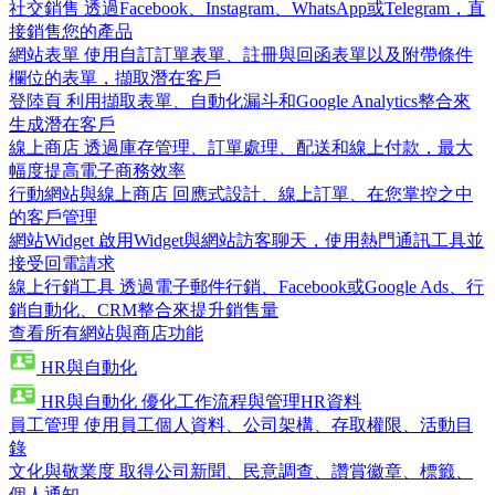
社交銷售
透過Facebook、Instagram、WhatsApp或Telegram，直
接銷售您的產品
網站表單
使用自訂訂單表單、註冊與回函表單以及附帶條件
欄位的表單，擷取潛在客戶
登陸頁
利用擷取表單、自動化漏斗和Google Analytics整合來
生成潛在客戶
線上商店
透過庫存管理、訂單處理、配送和線上付款，最大
幅度提高電子商務效率
行動網站與線上商店
回應式設計、線上訂單、在您掌控之中
的客戶管理
網站Widget
啟用Widget與網站訪客聊天，使用熱門通訊工具並
接受回電請求
線上行銷工具
透過電子郵件行銷、Facebook或Google Ads、行
銷自動化、CRM整合來提升銷售量
查看所有網站與商店功能
HR與自動化
HR與自動化
優化工作流程與管理HR資料
員工管理
使用員工個人資料、公司架構、存取權限、活動目
錄
文化與敬業度
取得公司新聞、民意調查、讚賞徽章、標籤、
個人通知