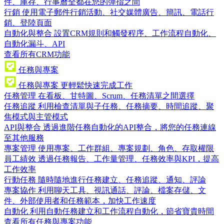
件、庫存、行事曆全都在您的彈指之間
行銷
使用電子郵件行銷活動、社交媒體廣告、簡訊、電話行
銷、登陸頁面
自動化與整合
設置CRM規則和觸發程序、工作流程自動化、
自動化漏斗、API
查看所有CRM功能
任務與專案
任務與專案
更輕鬆快速完成工作
任務管理
在看板、甘特圖、Scrum、任務清單之間選擇
任務追蹤
利用檢查清單與子任務、任務摘要、時間追蹤、聚
焦模式與主管模式
API與整合
透過進階任務自動化的API整合，將您的任務連線
至其他服務
專案管理
使用專案、工作群組、專案規劃、角色、存取權限
員工績效
透過任務報告、工作量管理、任務效率與KPI，提高
工作效率
行動任務
隨時隨地進行任務建立、任務追蹤、通知、評論
專案協作
利用聊天工具、視訊通話、評論、檔案存儲、文
件、外部使用者和任務範本，加快工作速度
自動化
利用自動任務建立和工作流程自動化，節省寶貴時間
查看所有任務與專案功能