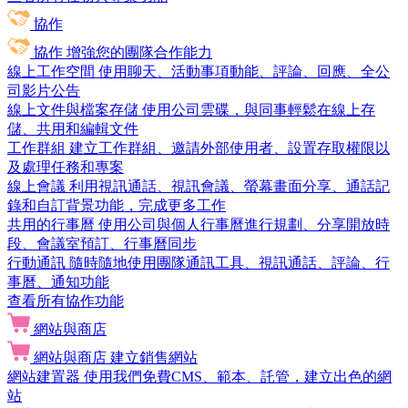
協作
協作
增強您的團隊合作能力
線上工作空間
使用聊天、活動事項動能、評論、回應、全公
司影片公告
線上文件與檔案存儲
使用公司雲碟，與同事輕鬆在線上存
儲、共用和編輯文件
工作群組
建立工作群組、邀請外部使用者、設置存取權限以
及處理任務和專案
線上會議
利用視訊通話、視訊會議、螢幕畫面分享、通話記
錄和自訂背景功能，完成更多工作
共用的行事曆
使用公司與個人行事曆進行規劃、分享開放時
段、會議室預訂、行事曆同步
行動通訊
隨時隨地使用團隊通訊工具、視訊通話、評論、行
事曆、通知功能
查看所有協作功能
網站與商店
網站與商店
建立銷售網站
網站建置器
使用我們免費CMS、範本、託管，建立出色的網
站