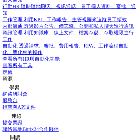
行動HR
隨時隨地聊天、視訊通話、員工個人資料、審批、通
知
工作管理
利用KPI、工作報告、主管視圖來追蹤員工績效
內部溝通
透過影片公告、備忘錄、公開和私人聊天進行通訊
資訊管理
利用知識庫、線上文件、檔案存儲、存取權限進行
工作
自動化
透過請求、審批、費用報告、RPA、工作流程自動
化，簡化您的操作
查看所有HR與自動化功能
查看所有工具
定價
資源
學習
網路研討會
服務台
指南與API文件
連線
提交票證
聯絡當地Bitrix24合作夥伴
閱讀