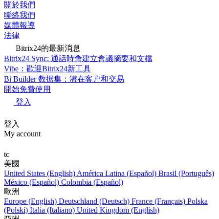
關於我們
聯絡我們
媒體報導
法律
Bitrix24的最新消息
Bitrix24 Sync: 通話時會建立會議摘要和文檔
Vibe：歡迎Bitrix24新工具
Bi Builder 数据集：潜在客户和交易
開始免費使用
登入
登入
My account
tc
美國
United States (English)
América Latina (Español)
Brasil (Português)
México (Español)
Colombia (Español)
歐洲
Europe (English)
Deutschland (Deutsch)
France (Français)
Polska
(Polski)
Italia (Italiano)
United Kingdom (English)