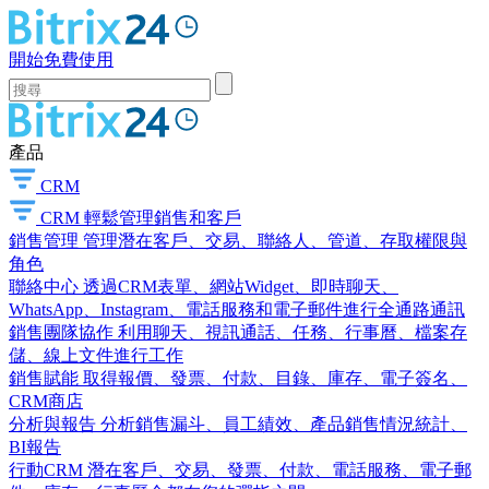
開始免費使用
產品
CRM
CRM
輕鬆管理銷售和客戶
銷售管理
管理潛在客戶、交易、聯絡人、管道、存取權限與
角色
聯絡中心
透過CRM表單、網站Widget、即時聊天、
WhatsApp、Instagram、電話服務和電子郵件進行全通路通訊
銷售團隊協作
利用聊天、視訊通話、任務、行事曆、檔案存
儲、線上文件進行工作
銷售賦能
取得報價、發票、付款、目錄、庫存、電子簽名、
CRM商店
分析與報告
分析銷售漏斗、員工績效、產品銷售情況統計、
BI報告
行動CRM
潛在客戶、交易、發票、付款、電話服務、電子郵