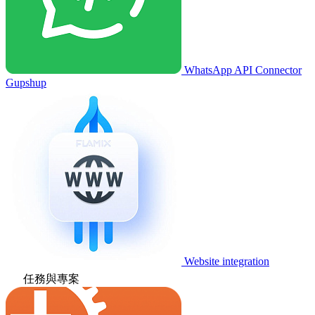
WhatsApp API Connector
Gupshup
Website integration
任務與專案