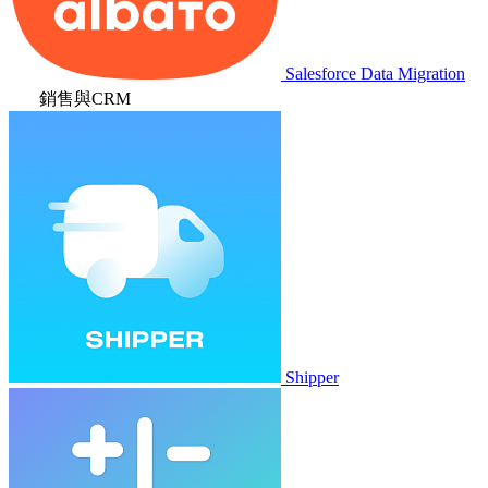
Salesforce Data Migration
銷售與CRM
Shipper