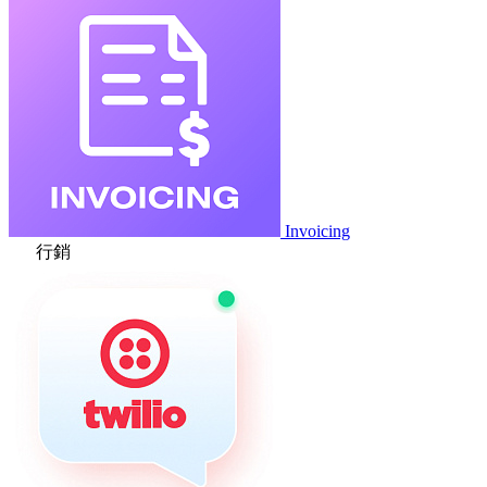
Invoicing
行銷