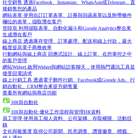
社交銷售
透過Facebook、Instagram、WhatsApp或Telegram，直
接銷售您的產品
網站表單
使用自訂訂單表單、註冊與回函表單以及附帶條件
欄位的表單，擷取潛在客戶
登陸頁
利用擷取表單、自動化漏斗和Google Analytics整合來
生成潛在客戶
線上商店
透過庫存管理、訂單處理、配送和線上付款，最大
幅度提高電子商務效率
行動網站與線上商店
回應式設計、線上訂單、在您掌控之中
的客戶管理
網站Widget
啟用Widget與網站訪客聊天，使用熱門通訊工具並
接受回電請求
線上行銷工具
透過電子郵件行銷、Facebook或Google Ads、行
銷自動化、CRM整合來提升銷售量
查看所有網站與商店功能
HR與自動化
HR與自動化
優化工作流程與管理HR資料
員工管理
使用員工個人資料、公司架構、存取權限、活動目
錄
文化與敬業度
取得公司新聞、民意調查、讚賞徽章、標籤、
個人通知