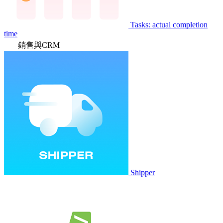
Tasks: actual completion
time
銷售與CRM
Shipper