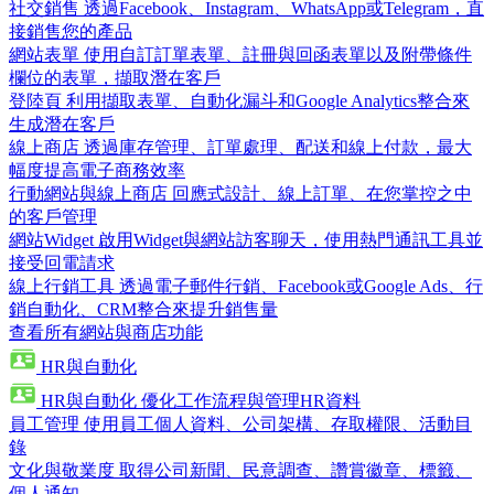
社交銷售
透過Facebook、Instagram、WhatsApp或Telegram，直
接銷售您的產品
網站表單
使用自訂訂單表單、註冊與回函表單以及附帶條件
欄位的表單，擷取潛在客戶
登陸頁
利用擷取表單、自動化漏斗和Google Analytics整合來
生成潛在客戶
線上商店
透過庫存管理、訂單處理、配送和線上付款，最大
幅度提高電子商務效率
行動網站與線上商店
回應式設計、線上訂單、在您掌控之中
的客戶管理
網站Widget
啟用Widget與網站訪客聊天，使用熱門通訊工具並
接受回電請求
線上行銷工具
透過電子郵件行銷、Facebook或Google Ads、行
銷自動化、CRM整合來提升銷售量
查看所有網站與商店功能
HR與自動化
HR與自動化
優化工作流程與管理HR資料
員工管理
使用員工個人資料、公司架構、存取權限、活動目
錄
文化與敬業度
取得公司新聞、民意調查、讚賞徽章、標籤、
個人通知