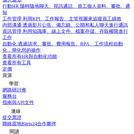
行動HR
隨時隨地聊天、視訊通話、員工個人資料、審批、通
知
工作管理
利用KPI、工作報告、主管視圖來追蹤員工績效
內部溝通
透過影片公告、備忘錄、公開和私人聊天進行通訊
資訊管理
利用知識庫、線上文件、檔案存儲、存取權限進行
工作
自動化
透過請求、審批、費用報告、RPA、工作流程自動
化，簡化您的操作
查看所有HR與自動化功能
查看所有工具
定價
資源
學習
網路研討會
服務台
指南與API文件
連線
提交票證
聯絡當地Bitrix24合作夥伴
閱讀