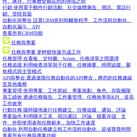
件、庫存、行事曆全都在您的彈指之間
行銷
使用電子郵件行銷活動、社交媒體廣告、簡訊、電話行
銷、登陸頁面
自動化與整合
設置CRM規則和觸發程序、工作流程自動化、
自動化漏斗、API
查看所有CRM功能
任務與專案
任務與專案
更輕鬆快速完成工作
任務管理
在看板、甘特圖、Scrum、任務清單之間選擇
任務追蹤
利用檢查清單與子任務、任務摘要、時間追蹤、聚
焦模式與主管模式
API與整合
透過進階任務自動化的API整合，將您的任務連線
至其他服務
專案管理
使用專案、工作群組、專案規劃、角色、存取權限
員工績效
透過任務報告、工作量管理、任務效率與KPI，提高
工作效率
行動任務
隨時隨地進行任務建立、任務追蹤、通知、評論
專案協作
利用聊天工具、視訊通話、評論、檔案存儲、文
件、外部使用者和任務範本，加快工作速度
自動化
利用自動任務建立和工作流程自動化，節省寶貴時間
查看所有任務與專案功能