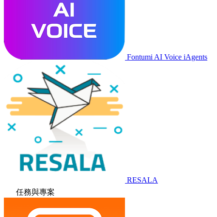
Fontumi AI Voice iAgents
RESALA
任務與專案