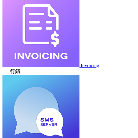
Invoicing
行銷