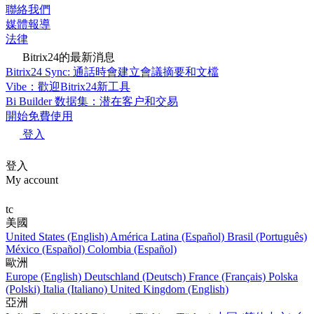
聯絡我們
媒體報導
法律
Bitrix24的最新消息
Bitrix24 Sync: 通話時會建立會議摘要和文檔
Vibe：歡迎Bitrix24新工具
Bi Builder 数据集：潜在客户和交易
開始免費使用
登入
登入
My account
tc
美國
United States (English)
América Latina (Español)
Brasil (Português)
México (Español)
Colombia (Español)
歐洲
Europe (English)
Deutschland (Deutsch)
France (Français)
Polska
(Polski)
Italia (Italiano)
United Kingdom (English)
亞洲