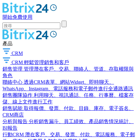
開始免費使用
產品
CRM
CRM
輕鬆管理銷售和客戶
銷售管理
管理潛在客戶、交易、聯絡人、管道、存取權限與
角色
聯絡中心
透過CRM表單、網站Widget、即時聊天、
WhatsApp、Instagram、電話服務和電子郵件進行全通路通訊
銷售團隊協作
利用聊天、視訊通話、任務、行事曆、檔案存
儲、線上文件進行工作
銷售賦能
取得報價、發票、付款、目錄、庫存、電子簽名、
CRM商店
分析與報告
分析銷售漏斗、員工績效、產品銷售情況統計、
BI報告
行動CRM
潛在客戶、交易、發票、付款、電話服務、電子郵