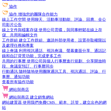
協作
協作
增強您的團隊合作能力
線上工作空間
使用聊天、活動事項動能、評論、回應、全公
司影片公告
線上文件與檔案存儲
使用公司雲碟，與同事輕鬆在線上存
儲、共用和編輯文件
工作群組
建立工作群組、邀請外部使用者、設置存取權限以
及處理任務和專案
線上會議
利用視訊通話、視訊會議、螢幕畫面分享、通話記
錄和自訂背景功能，完成更多工作
共用的行事曆
使用公司與個人行事曆進行規劃、分享開放時
段、會議室預訂、行事曆同步
行動通訊
隨時隨地使用團隊通訊工具、視訊通話、評論、行
事曆、通知功能
查看所有協作功能
網站與商店
網站與商店
建立銷售網站
網站建置器
使用我們免費CMS、範本、託管，建立出色的網
站