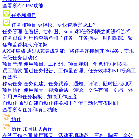
查看所有CRM功能
任务和项目
任务和项目
更轻松、更快速地完成工作
任务管理
在看板、甘特图、Scrum和任务列表之间进行选择
任务跟踪
利用检查清单和子任务、任务摘要、时间跟踪、聚
焦和监督模式的优势
API和集成
通过API集成功能，将任务连接到其他服务，实现
高级任务自动化
项目管理
使用项目、工作组、项目规划、角色和访问权限
员工绩效
通过任务报告、工作量管理、任务效率和KPI提高工
作效率
移动任务
任务创建、任务跟踪、通知、评论、随时随地聊天
项目协作
使用聊天、视频通话、评论、文件存储、文档、外
部用户和任务模板，加快工作速度
自动化
通过创建自动化任务和工作流自动化节省时间
查看所有任务和项目功能
协作
协作
加强团队合作
在线工作空间
使用聊天、活动事项动态、评论、响应、全公