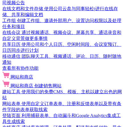
司视频公告
在线文档和文件存储
使用公司云盘与同事轻松j进行在线存
储、共享和编辑文档
工作组
创建工作组、邀请外部用户、设置访问权限以及处理
任务和项目
在线会议
通过视频通话、视频会议、屏幕共享、通话录音和
自定义背景做更多事情
共享日历
使用公司和个人日历、空闲时间段、会议室预订、
日历同步进行计划
移动通信
团队聊天工具、视频通话、评论、日历、随时随地
通知
查看所有协作功能
网站和商店
网站和商店
创建销售网站
建站工具
使用我们的免费CMS、模板、主机以建立出色的网
站
网站表单
使用自定义订单表单、注册和反馈表单以及带有条
件字段的表单获取线索
登陆页面
利用捕获表单、自动漏斗和Google Analytics集成工
具生成线索