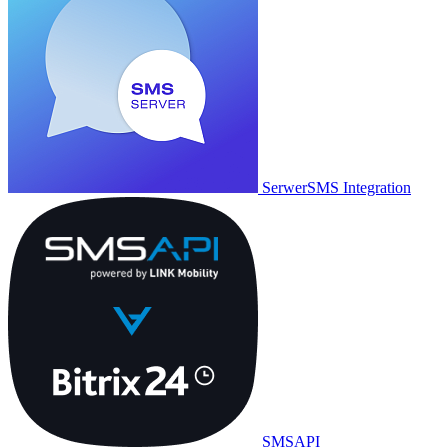
SerwerSMS Integration
SMSAPI