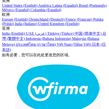
美洲
United States (English)
América Latina (Español)
Brasil (Português)
México (Español)
Colombia (Español)
欧洲
Europe (English)
Deutschland (Deutsch)
France (Français)
Polska
(Polski)
Italia (Italiano)
United Kingdom (English)
亚洲
India (English)
UAE (عربي)
Türkiye (Türkçe)
中国 (简体中文)
台
灣 (繁體中文)
Indonesia (Bahasa Indonesia)
Malaysia (Bahasa
Melayu)
ประเทศไทย (ภาษาไทย)
Việt Nam (Tiếng Việt)
日本 (日
本語)
如有必要，您可以在此处更改您的区域。