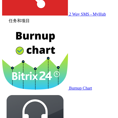
2 Way SMS - MyHub
任务和项目
Burnup Chart