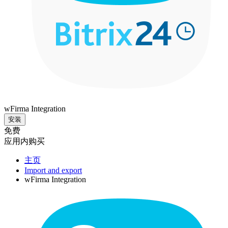
wFirma Integration
安装
免费
应用内购买
主页
Import and export
wFirma Integration