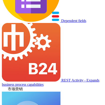
Dependent fields
REST Activity - Expands
business process capabilities
市场营销