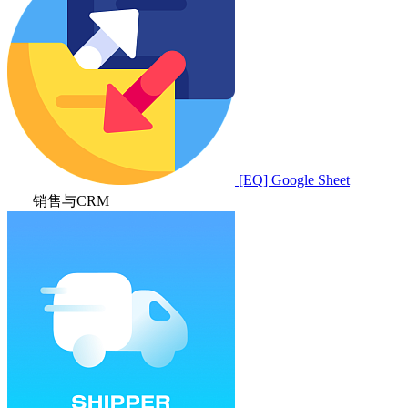
[EQ] Google Sheet
销售与CRM