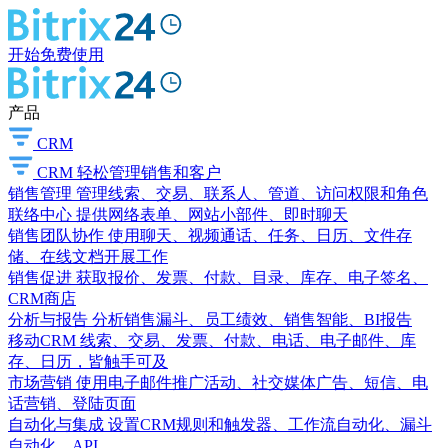
开始免费使用
产品
CRM
CRM
轻松管理销售和客户
销售管理
管理线索、交易、联系人、管道、访问权限和角色
联络中心
提供网络表单、网站小部件、即时聊天
销售团队协作
使用聊天、视频通话、任务、日历、文件存
储、在线文档开展工作
销售促进
获取报价、发票、付款、目录、库存、电子签名、
CRM商店
分析与报告
分析销售漏斗、员工绩效、销售智能、BI报告
移动CRM
线索、交易、发票、付款、电话、电子邮件、库
存、日历，皆触手可及
市场营销
使用电子邮件推广活动、社交媒体广告、短信、电
话营销、登陆页面
自动化与集成
设置CRM规则和触发器、工作流自动化、漏斗
自动化、API