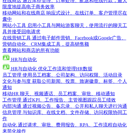
在线商店
通过库存管理、订单处理、配送和在线付款，最大
限度地提高电子商务效率
移动网站和在线商店
响应式设计、在线订单、客户管理尽在
囊中
网站小工具
启用小工具与网站游客聊天，使用流行的聊天工
具并接受回电请求
在线营销工具
通过电子邮件营销、Facebook或Google广告、
营销自动化、CRM集成工具，提高销售额
查看网站和商店的所有功能
HR与自动化
HR与自动化
优化工作流和管理HR数据
员工管理
使用员工档案、公司架构、访问权限、活动目录
文化与参与度
获取公司新闻、投票、致谢徽章、标签、个人
通知
移动HR
聊天、视频通话、员工档案、审批、移动通知
工作管理
通过KPI、工作报告、主管视图跟踪员工绩效
内部沟通
通过视频公告、备忘录、公开和私人聊天进行沟通
信息管理
与知识库、在线文档、文件存储、访问权限协同工
作
自动化
通过请求、审批、费用报告、RPA、工作流程自动化
来简化操作