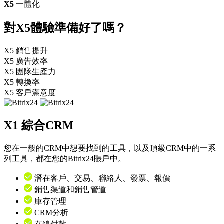
X5
一體化
對
X5
體驗準備好了嗎？
X5
銷售提升
X5
廣告效率
X5
團隊生產力
X5
轉換率
X5
客戶滿意度
X1
綜合CRM
您在一般的CRM中想要找到的工具，以及頂級CRM中的一系
列工具，都在您的Bitrix24賬戶中。
潛在客戶、交易、聯絡人、發票、報價
銷售渠道和銷售管道
庫存管理
CRM分析